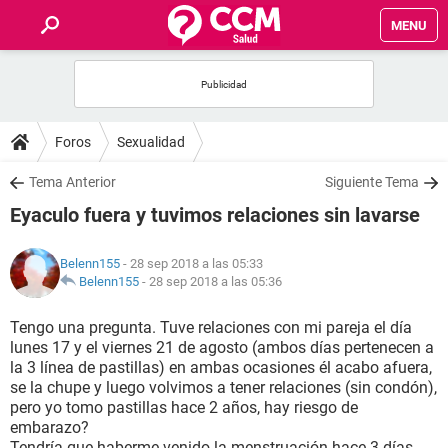
MENU
INICIO
FOROS
Foros
Sexualidad
SALUD
Tema Anterior
Siguiente Tema
Eyaculo fuera y tuvimos relaciones sin lavarse
FAMILIA
Belenn155
- 28 sep 2018 a las 05:33
NUTRICIÓN
Belenn155
-
28 sep 2018 a las 05:36
Tengo una pregunta. Tuve relaciones con mi pareja el día
BIENESTAR
lunes 17 y el viernes 21 de agosto (ambos días pertenecen a
la 3 línea de pastillas) en ambas ocasiones él acabo afuera,
SEXUALIDAD
se la chupe y luego volvimos a tener relaciones (sin condón),
pero yo tomo pastillas hace 2 años, hay riesgo de
embarazo?
GLOSARIO
Tendría que haberme venido la menstruación hace 3 días...