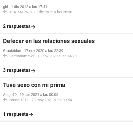
girl
-
1 dic 2012 a las 17:41
DRA. MARNET
-
1 dic 2012 a las 20:30
2 respuestas
Defecar en las relaciones sexuales
Gracieblue
-
17 nov 2020 a las 22:39
Hermanamayor
-
18 nov 2020 a las 14:20
3 respuestas
Tuve sexo con mi prima
Adejo10
-
19 abr 2021 a las 00:05
Ismael1312
-
23 may 2021 a las 09:54
1 respuesta