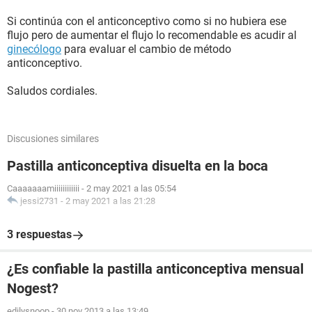
Si continúa con el anticonceptivo como si no hubiera ese
flujo pero de aumentar el flujo lo recomendable es acudir al
ginecólogo
para evaluar el cambio de método
anticonceptivo.
Saludos cordiales.
Discusiones similares
Pastilla anticonceptiva disuelta en la boca
Caaaaaaamiiiiiiiiiiii
-
2 may 2021 a las 05:54
jessi2731
-
2 may 2021 a las 21:28
3 respuestas
¿Es confiable la pastilla anticonceptiva mensual
Nogest?
edilysnoop
-
30 nov 2013 a las 13:49