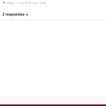
maria
-
7 nov 2015 a las 18:36
2 respuestas