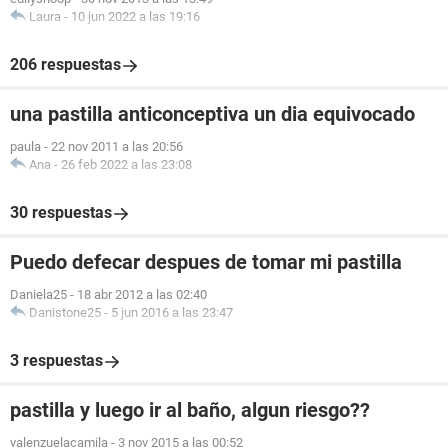
Laura
-
10 jun 2022 a las 19:16
206 respuestas
una pastilla anticonceptiva un dia equivocado
paula
-
22 nov 2011 a las 20:56
Ana
-
26 feb 2022 a las 23:08
30 respuestas
Puedo defecar despues de tomar mi pastilla
Daniela25
-
18 abr 2012 a las 02:40
Danistone25
-
5 jun 2016 a las 23:47
3 respuestas
pastilla y luego ir al baño, algun riesgo??
valenzuelacamila
-
3 nov 2015 a las 00:52