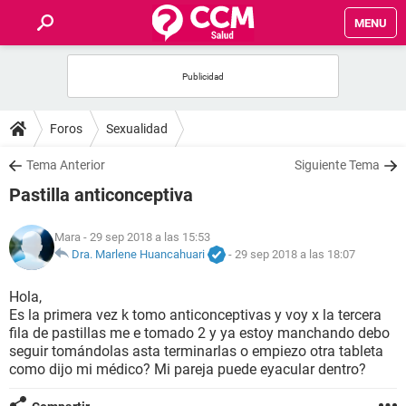
MENU
INICIO
FOROS
Foros
Sexualidad
SALUD
Tema Anterior
Siguiente Tema
Pastilla anticonceptiva
FAMILIA
Mara
- 29 sep 2018 a las 15:53
NUTRICIÓN
Dra. Marlene Huancahuari
-
29 sep 2018 a las 18:07
Hola,
BIENESTAR
Es la primera vez k tomo anticonceptivas y voy x la tercera
fila de pastillas me e tomado 2 y ya estoy manchando debo
SEXUALIDAD
seguir tomándolas asta terminarlas o empiezo otra tableta
como dijo mi médico? Mi pareja puede eyacular dentro?
GLOSARIO