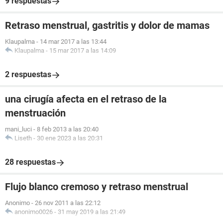
9 respuestas
Retraso menstrual, gastritis y dolor de mamas
Klaupalma
-
14 mar 2017 a las 13:44
Klaupalma
-
15 mar 2017 a las 14:09
2 respuestas
una cirugía afecta en el retraso de la
menstruación
mani_luci
-
8 feb 2013 a las 20:40
Liseth
-
30 ene 2023 a las 20:31
28 respuestas
Flujo blanco cremoso y retraso menstrual
Anonimo
-
26 nov 2011 a las 22:12
anonimo0026
-
31 may 2019 a las 21:49