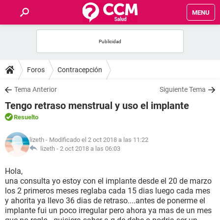
MENU
INICIO
FOROS
Foros
Contracepción
SALUD
Tema Anterior
Siguiente Tema
Tengo retraso menstrual y uso el implante
FAMILIA
Resuelto
NUTRICIÓN
lizeth
- Modificado el 2 oct 2018 a las 11:22
lizeth -
2 oct 2018 a las 06:03
BIENESTAR
Hola,
una consulta yo estoy con el implante desde el 20 de marzo
SEXUALIDAD
los 2 primeros meses reglaba cada 15 dias luego cada mes
y ahorita ya llevo 36 dias de retraso....antes de ponerme el
implante fui un poco irregular pero ahora ya mas de un mes
GLOSARIO