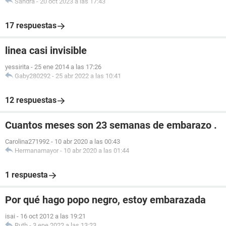
Sandra
-
20 oct 2023 a las 17:43
17 respuestas
linea casi invisible
yessirita
-
25 ene 2014 a las 17:26
Gaby280292
-
25 abr 2022 a las 10:41
12 respuestas
Cuantos meses son 23 semanas de embarazo .
Carolina271992
-
10 abr 2020 a las 00:43
Hermanamayor
-
10 abr 2020 a las 01:44
1 respuesta
Por qué hago popo negro, estoy embarazada
isai
-
16 oct 2012 a las 19:21
Ruth
-
3 ene 2022 a las 13:23