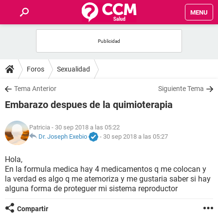
MENU
INICIO
FOROS
Foros
Sexualidad
SALUD
Tema Anterior
Siguiente Tema
Embarazo despues de la quimioterapia
FAMILIA
Patricia
- 30 sep 2018 a las 05:22
NUTRICIÓN
Dr. Joseph Exebio
-
30 sep 2018 a las 05:27
Hola,
BIENESTAR
En la formula medica hay 4 medicamentos q me colocan y
la verdad es algo q me atemoriza y me gustaria saber si hay
SEXUALIDAD
alguna forma de proteguer mi sistema reproductor
Compartir
GLOSARIO