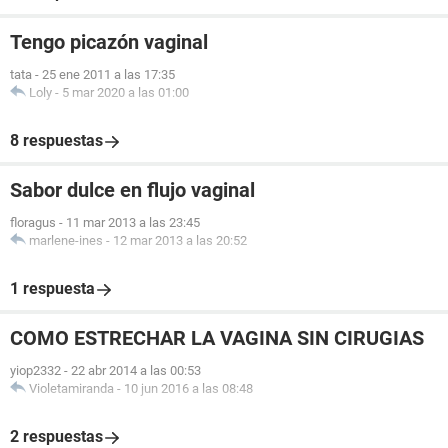
Tengo picazón vaginal
tata
-
25 ene 2011 a las 17:35
Loly
-
5 mar 2020 a las 01:00
8 respuestas
Sabor dulce en flujo vaginal
floragus
-
11 mar 2013 a las 23:45
marlene-ines
-
12 mar 2013 a las 20:52
1 respuesta
COMO ESTRECHAR LA VAGINA SIN CIRUGIAS
yiop2332
-
22 abr 2014 a las 00:53
Violetamiranda
-
10 jun 2016 a las 08:48
2 respuestas