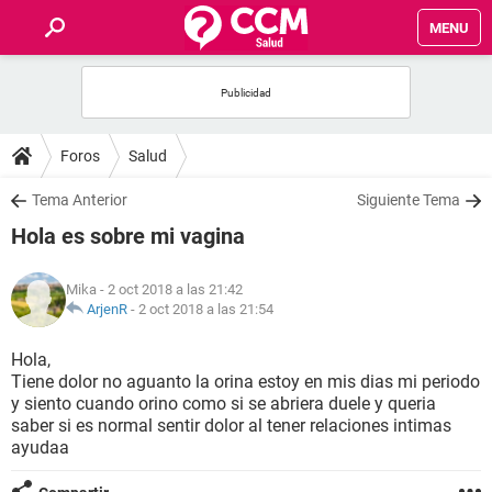
MENU
INICIO
FOROS
Foros
Salud
SALUD
Tema Anterior
Siguiente Tema
Hola es sobre mi vagina
FAMILIA
Mika
- 2 oct 2018 a las 21:42
NUTRICIÓN
ArjenR
-
2 oct 2018 a las 21:54
Hola,
BIENESTAR
Tiene dolor no aguanto la orina estoy en mis dias mi periodo
y siento cuando orino como si se abriera duele y queria
SEXUALIDAD
saber si es normal sentir dolor al tener relaciones intimas
ayudaa
GLOSARIO