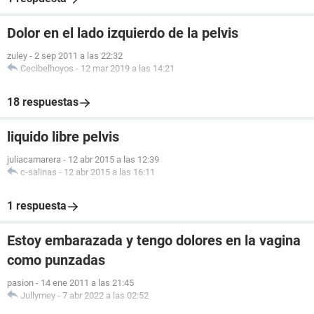
Dolor en el lado izquierdo de la pelvis
zuley
-
2 sep 2011 a las 22:32
Cecibelhoyos
-
12 mar 2019 a las 14:21
18 respuestas
liquido libre pelvis
juliacamarera
-
12 abr 2015 a las 12:39
c-salinas
-
12 abr 2015 a las 16:11
1 respuesta
Estoy embarazada y tengo dolores en la vagina
como punzadas
pasion
-
14 ene 2011 a las 21:45
Jullymey
-
7 abr 2022 a las 02:52