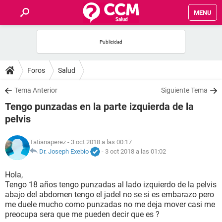
MENU
INICIO
FOROS
Foros
Salud
SALUD
Tema Anterior
Siguiente Tema
Tengo punzadas en la parte izquierda de la
FAMILIA
pelvis
NUTRICIÓN
Tatianaperez
- 3 oct 2018 a las 00:17
Dr. Joseph Exebio
-
3 oct 2018 a las 01:02
BIENESTAR
Hola,
Tengo 18 años tengo punzadas al lado izquierdo de la pelvis
SEXUALIDAD
abajo del abdomen tengo el jadel no se si es embarazo pero
me duele mucho como punzadas no me deja mover casi me
preocupa sera que me pueden decir que es ?
GLOSARIO