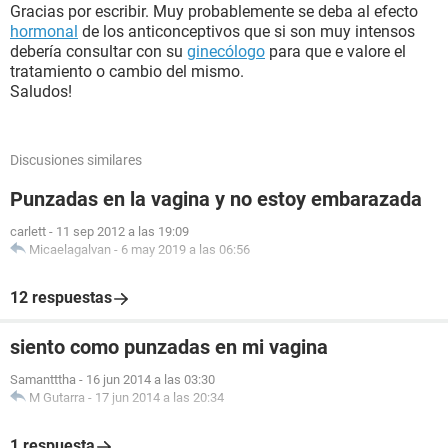
Gracias por escribir. Muy probablemente se deba al efecto
hormonal
de los anticonceptivos que si son muy intensos
debería consultar con su
ginecólogo
para que e valore el
tratamiento o cambio del mismo.
Saludos!
Discusiones similares
Punzadas en la vagina y no estoy embarazada
carlett
-
11 sep 2012 a las 19:09
Micaelagalvan
-
6 may 2019 a las 06:56
12 respuestas
siento como punzadas en mi vagina
Samantttha
-
16 jun 2014 a las 03:30
M Gutarra
-
17 jun 2014 a las 20:34
1 respuesta