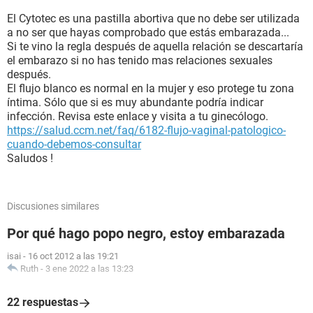
El Cytotec es una pastilla abortiva que no debe ser utilizada
a no ser que hayas comprobado que estás embarazada...
Si te vino la regla después de aquella relación se descartaría
el embarazo si no has tenido mas relaciones sexuales
después.
El flujo blanco es normal en la mujer y eso protege tu zona
íntima. Sólo que si es muy abundante podría indicar
infección. Revisa este enlace y visita a tu ginecólogo.
https://salud.ccm.net/faq/6182-flujo-vaginal-patologico-
cuando-debemos-consultar
Saludos !
Discusiones similares
Por qué hago popo negro, estoy embarazada
isai
-
16 oct 2012 a las 19:21
Ruth
-
3 ene 2022 a las 13:23
22 respuestas