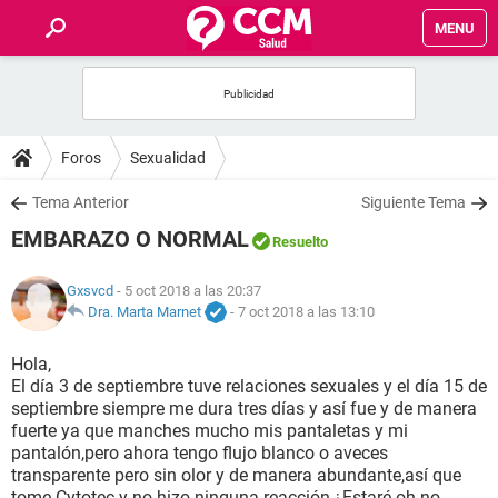
MENU
INICIO
FOROS
Foros
Sexualidad
SALUD
Tema Anterior
Siguiente Tema
EMBARAZO O NORMAL
Resuelto
FAMILIA
Gxsvcd
- 5 oct 2018 a las 20:37
NUTRICIÓN
Dra. Marta Marnet
-
7 oct 2018 a las 13:10
Hola,
BIENESTAR
El día 3 de septiembre tuve relaciones sexuales y el día 15 de
septiembre siempre me dura tres días y así fue y de manera
SEXUALIDAD
fuerte ya que manches mucho mis pantaletas y mi
pantalón,pero ahora tengo flujo blanco o aveces
transparente pero sin olor y de manera abundante,así que
GLOSARIO
tome Cytotec y no hizo ninguna reacción,¿Estaré oh no