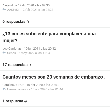
Alejandro
-
17 dic 2020 a las 02:30
AASH82
-
12 feb 2021 a las 08:27
6 respuestas
¿13 cm es suficiente para complacer a una
mujer?
JoelCardenas
-
10 jun 2011 a las 20:32
Sebas
-
6 may 2022 a las 11:04
17 respuestas
Cuantos meses son 23 semanas de embarazo .
Carolina271992
-
10 abr 2020 a las 00:43
Hermanamayor
-
10 abr 2020 a las 01:44
1 respuesta