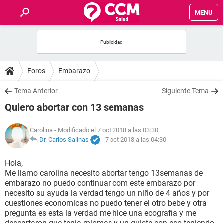
MENU
INICIO
FOROS
Foros
Embarazo
SALUD
Tema Anterior
Siguiente Tema
Quiero abortar con 13 semanas
FAMILIA
Carolina
- Modificado el 7 oct 2018 a las 03:30
NUTRICIÓN
Dr. Carlos Salinas
-
7 oct 2018 a las 04:30
Hola,
BIENESTAR
Me llamo carolina necesito abortar tengo 13semanas de
embarazo no puedo continuar com este embarazo por
SEXUALIDAD
necesito su ayuda la verdad tengo un niño de 4 años y por
cuestiones economicas no puedo tener el otro bebe y otra
pregunta es esta la verdad me hice una ecografia y me
GLOSARIO
descartaron que tenia miomas y un quiste con eso teniendo