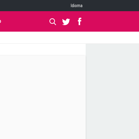
Idioma
O