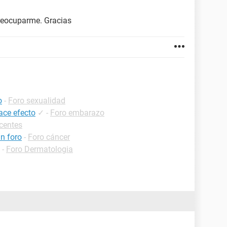
preocuparme. Gracias
o
-
Foro sexualidad
ace efecto
✓
-
Foro embarazo
centes
an foro
-
Foro cáncer
-
Foro Dermatologia