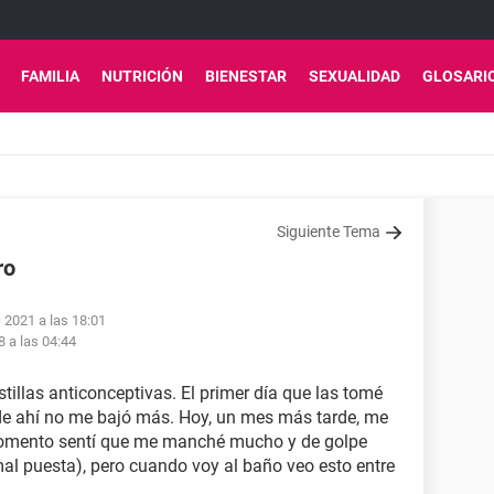
FAMILIA
NUTRICIÓN
BIENESTAR
SEXUALIDAD
GLOSARI
Siguiente Tema
ro
c 2021 a las 18:01
8 a las 04:44
llas anticonceptivas. El primer día que las tomé
 de ahí no me bajó más. Hoy, un mes más tarde, me
 momento sentí que me manché mucho y de golpe
mal puesta), pero cuando voy al baño veo esto entre