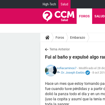
High-Tech
Salud
FOROS
SALUD
Foros
Embarazo
Tema Anterior
Fui al baño y expulsé algo ra
sofiacaminos7
- Modificado el 28 di
Dr. Joseph Exebio
-
8 oct 201
Hace un mes que estoy tomando pasti
fue cuando tuve pérdidas y a partir
dolió la panza todo el día y en un
(uso la copita y asumí que la tenía 
toda la sangre: