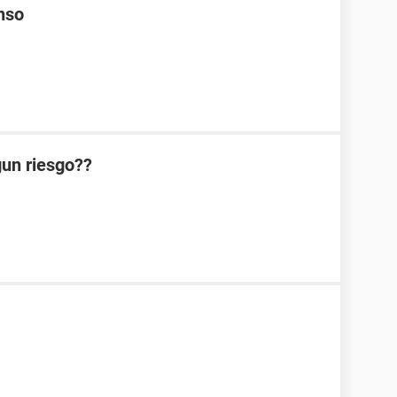
enso
lgun riesgo??