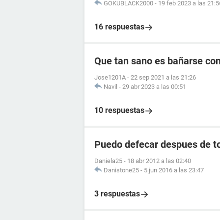
GOKUBLACK2000
-
19 feb 2023 a las 21:5
16 respuestas
Que tan sano es bañarse co
Jose1201A
-
22 sep 2021 a las 21:26
Navil
-
29 abr 2023 a las 00:51
10 respuestas
Puedo defecar despues de to
Daniela25
-
18 abr 2012 a las 02:40
Danistone25
-
5 jun 2016 a las 23:47
3 respuestas