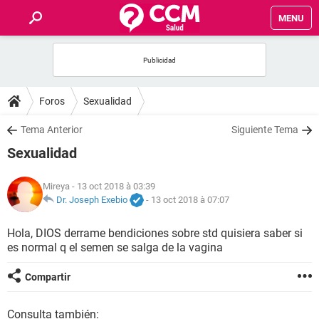
MENU
INICIO
FORUMS
Foros
Sexualidad
SALUD
Tema Anterior
Siguiente Tema
Sexualidad
FAMILIA
Mireya
- 13 oct 2018 à 03:39
NUTRICIÓN
Dr. Joseph Exebio
-
13 oct 2018 à 07:07
Hola, DIOS derrame bendiciones sobre std quisiera saber si
BIENESTAR
es normal q el semen se salga de la vagina
SEXUALIDAD
Compartir
GLOSARIO
Consulta también: