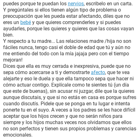
o simplemente acotan "eres muy pequeña", es como si
puedes porque te puedan los
nervios
, escribelo en un carta.
quisieran mantenerme segura en una cajita como si tuviera
Y pregúntales si ellos tienen algún tipo de problema o
quince años y fuera estupida.
preocupación que les pueda estar afectando, diles que no
Gracias a todo esto me he rendido con ellos, ya no me
eres un
bebé
y que quieres comprenderles y si puedes
interesa pelear mas que nada por mi salud mental, sin
ayudarles, porque les quieres y quieres que las cosas vayan
embargo eso acarreo otro problema ya que ambos (reitero,
bien.
mas que nada mi madre) malinterpretaron esta nueva
Y respecto a tu madre... Las relaciones madre /hija no son
actitud, me toman por insolente y ya hasta me amenazaron
fáciles nunca, tengo casi el doble de edad que tú y aún no
con castigos. Yo francamente estoy harta de llorar a solas
me entiendo del todo con la mía jajaja pero con el tiempo
de tanta rabia por como me trata mi madre y para colmo mi
mejoran!
padre venga y me critique por que supuesta mente el "paga"
Dices que ella es muy cerrada e inexpresiva, puede que no
el malhumor de ella.
sepa cómo acercarse a ti y demostrarte
afecto
, que te vea
Ya soy mayor de edad y realmente quisiera poder irme de
alejarte y eso le duela y que ella tampoco sepa que hacer ni
aquí pero no puedo por diversos motivos lo cual me ha
cómo actuar contigo. Explícale como te sientes tú (un día
llevado a pasar gran parte del día fuera de casa (jamas
que este de buenas), sin acusar ni juzgar, dile que la quieres
había sentido tal aversión por las vacaciones), he buscado
aunque discutais, y que si no estás en casa es porque sufres
ayuda externa siempre llegando a la conclusión de que ellos
cuando discutís. Pidele que se ponga en tu lugar e intenta
tienen que darse cuenta y buscar consejo por si mismos. Ya
ponerte tu en el suyo. A veces a los padres se les hace difícil
no se que actitud tomar dado que nada los complace. ¿Esto
aceptar que los hijos crecen y que no serán niños para
es normal? ¿Pasara en algún momento? ¿O es algo que
siempre y los hijos muchas veces nos olvidamos que ellos
debo remediar ahora o nunca?
no son perfectos y tienen sus propios problemas y carencias
A quien se ofrezca a ayudarme con un consejo o un nuevo
emocionales.
punto de vista estaré muy agradecida.