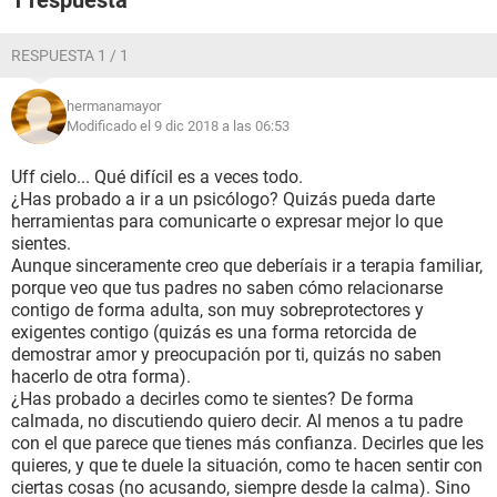
1 respuesta
medidas para estar relajada en mi día a día como hacer
ejercicio o yoga, pero la facilidad con la que me irrita el solo
conversar con mi madre hasta me parece irreal. Siempre usa
RESPUESTA 1 / 1
un tono molesto o acusatorio, cuando hay un problema
nunca pregunta nada y va directo a juzgar, se molesta
hermanamayor
cuando la cuestiono he intento defenderme (siempre
Modificado el 9 dic 2018 a las 06:53
solapada por mi padre), siempre bajo la persistente
amenaza de un castigo. Es tan predecible una discusión con
Uff cielo... Qué difícil es a veces todo.
ella que ya ni me molesto en pensar mis argumentos porque
¿Has probado a ir a un psicólogo? Quizás pueda darte
siempre termina en ella teniendo la razón.
herramientas para comunicarte o expresar mejor lo que
No respetan mi individualidad ya que no consideran mis
sientes.
opiniones desde temas muy pequeños (la elección de una
Aunque sinceramente creo que deberíais ir a terapia familiar,
película) hasta cosas importantes (un cambio de residencia)
porque veo que tus padres no saben cómo relacionarse
porque todo se resume en "tu madre sabe mejor"
contigo de forma adulta, son muy sobreprotectores y
Me siento relegada porque solo miran lo que hago mal y lo
exigentes contigo (quizás es una forma retorcida de
resaltan, no es como si me estuviera esforzando por estudiar
demostrar amor y preocupación por ti, quizás no saben
en la mañana, en la tarde y aparte estudiando para un
hacerlo de otra forma).
examen de admisión. Pareciera que yo no les basto como
¿Has probado a decirles como te sientes? De forma
hija a pesar de que no estoy metida en nada malo e intento
calmada, no discutiendo quiero decir. Al menos a tu padre
ser lo mas centrada posible lo cual toman como signo de
con el que parece que tienes más confianza. Decirles que les
inocencia e inexperiencia, ya que cuando trato de hablar un
quieres, y que te duele la situación, como te hacen sentir con
tema mas maduro ellos me dan una respuesta infantilizada
ciertas cosas (no acusando, siempre desde la calma). Sino