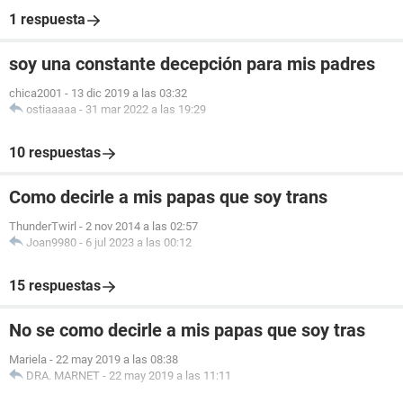
1 respuesta
soy una constante decepción para mis padres
chica2001
-
13 dic 2019 a las 03:32
ostiaaaaa
-
31 mar 2022 a las 19:29
10 respuestas
Como decirle a mis papas que soy trans
ThunderTwirl
-
2 nov 2014 a las 02:57
Joan9980
-
6 jul 2023 a las 00:12
15 respuestas
No se como decirle a mis papas que soy tras
Mariela
-
22 may 2019 a las 08:38
DRA. MARNET
-
22 may 2019 a las 11:11