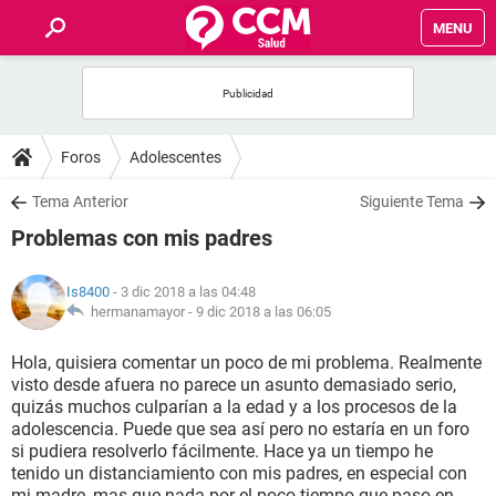
MENU
INICIO
FOROS
Foros
Adolescentes
SALUD
Tema Anterior
Siguiente Tema
Problemas con mis padres
FAMILIA
Is8400
- 3 dic 2018 a las 04:48
NUTRICIÓN
hermanamayor -
9 dic 2018 a las 06:05
Hola, quisiera comentar un poco de mi problema. Realmente
BIENESTAR
visto desde afuera no parece un asunto demasiado serio,
quizás muchos culparían a la edad y a los procesos de la
SEXUALIDAD
adolescencia. Puede que sea así pero no estaría en un foro
si pudiera resolverlo fácilmente. Hace ya un tiempo he
tenido un distanciamiento con mis padres, en especial con
GLOSARIO
mi madre, mas que nada por el poco tiempo que paso en