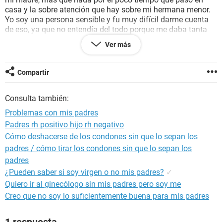
casa y la sobre atención que hay sobre mi hermana menor.
Yo soy una persona sensible y fu muy difícil darme cuenta
de eso, ya que no entendía del todo porque me daba tanta
rabia algunas actitudes de mis padres. Pero con el tiempo
Ver más
fui comprendiendo cual era mi problema, realmente no me
siento querida en mi propia casa. No me malentiendan, se
que me quieren, en especial mi padre que es mas expresivo y
Compartir
me lo dice y demuestra mejor.
Creo que el principal conflicto es con madre, es muy fría y
Consulta también:
tosca, es tan predecible: sus periodos de buen humor nunca
duran ya que siempre viene con un desquite hacia mi, no se
Problemas con mis padres
cuales serán sus circunstancias (para variar ni me cuenta)
Padres rh positivo hijo rh negativo
por lo cual le he perdido poco a poco el interés. Al parecer
Cómo deshacerse de los condones sin que lo sepan los
ella cree que en cuanto mas mayor yo sea menos atención
necesito ya que centra toda su energía y buen humor a la
padres / cómo tirar los condones sin que lo sepan los
menor justificándose conmigo diciendo que hace los
padres
deberes de la casa como muestra de cariño. (Como si yo no
¿Pueden saber si soy virgen o no mis padres?
✓
ayudara en casa)
Quiero ir al ginecólogo sin mis padres pero soy me
Fue recién en los últimos meses que la convivencia se hizo
Creo que no soy lo suficientemente buena para mis padres
realmente incomoda para mi, lo cual empeora el cuadro de
estrés con el que lidio desde hace un tiempo y al parecer mi
padre menosprecia. He tenido que empezar a tomar