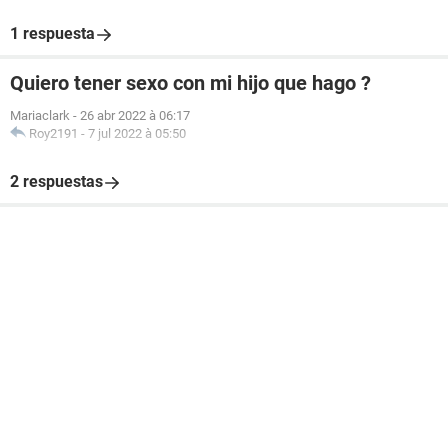
1 respuesta
Quiero tener sexo con mi hijo que hago ?
Mariaclark
-
26 abr 2022 à 06:17
Roy2191
-
7 jul 2022 à 05:50
2 respuestas