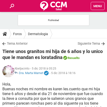
MENU
INICIO
FORUMS
Foros
Dermatologia
SALUD
Tema Anterior
Siguiente Tema
Tiene unos granitos mi hija de 6 años y lo unico
FAMILIA
que le mandan es loratadina
Resuelto
NUTRICIÓN
Abeljacinto
- 5 dic 2018 à 05:25
Dra. Marta Marnet
-
5 dic 2018 à 18:16
BIENESTAR
Hola,
Buenas noches mi nombre es karen les.cuento que mi hija
SEXUALIDAD
tiene 6 años y desde el dia 21 de noviembre que fue cuando
la.lleve a consulta por que le salieron unos granos que
primero parecen ronchas pero al dia siguente ya los tiene
GLOSARIO