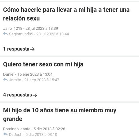
Cómo hacerle para llevar a mi hija a tener una
relación sexu
Jairo_1218
-
28 jul 2023 à 13:39
Segismund99
-
28 jul 2023 à 13:44
1 respuesta
Quiero tener sexo con mi hija
Daniel
-
15 ene 2023 à 13:04
Jamito
-
21 sep 2023 à 15:47
4 respuestas
Mi hijo de 10 años tiene su miembro muy
grande
Rominapilcante
-
5 dic 2018 à 02:26
Dr.Josh
-
5 dic 2018 à 03:10