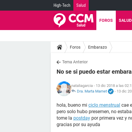
High-Tech
Salud
FOROS
SALUD
Foros
Embarazo
Tema Anterior
No se si puedo estar embar
nataliagarcia
- 13 dic 2018 a las 02:
Dra. Marta Marnet
-
13 dic 20
hola, bueno mi
ciclo menstrual
cae e
pero solo hubo presemen, no estab
tome la
postday
por primera vez y no
gracias por su ayuda