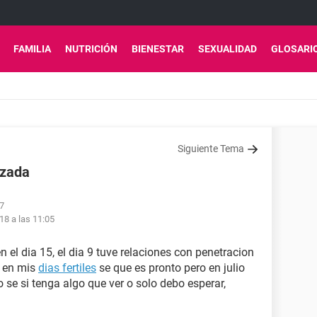
FAMILIA
NUTRICIÓN
BIENESTAR
SEXUALIDAD
GLOSARI
Siguiente Tema
azada
17
18 a las 11:05
n el dia 15, el dia 9 tuve relaciones con penetracion
a en mis
dias fertiles
se que es pronto pero en julio
 se si tenga algo que ver o solo debo esperar,