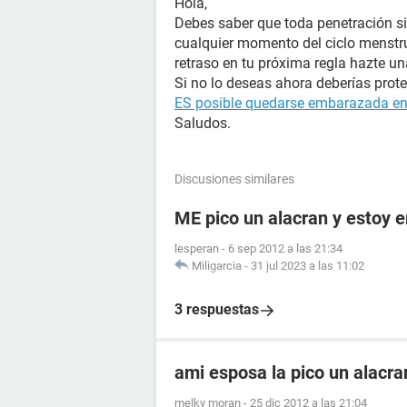
Hola,
Debes saber que toda penetración si
cualquier momento del ciclo menstru
retraso en tu próxima regla hazte u
Si no lo deseas ahora deberías prote
ES posible quedarse embarazada en l
Saludos.
Discusiones similares
ME pico un alacran y estoy
lesperan
-
6 sep 2012 a las 21:34
Miligarcia
-
31 jul 2023 a las 11:02
3 respuestas
ami esposa la pico un alacr
melky moran
-
25 dic 2012 a las 21:04