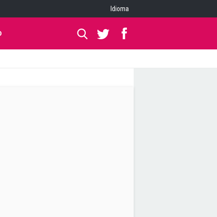
Idioma
O