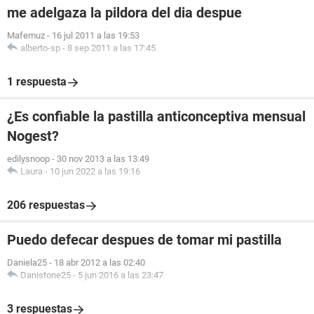
me adelgaza la pildora del dia despue
Mafemuz
-
16 jul 2011 a las 19:53
alberto-sp
-
8 sep 2011 a las 17:45
1 respuesta
¿Es confiable la pastilla anticonceptiva mensual
Nogest?
edilysnoop
-
30 nov 2013 a las 13:49
Laura
-
10 jun 2022 a las 19:16
206 respuestas
Puedo defecar despues de tomar mi pastilla
Daniela25
-
18 abr 2012 a las 02:40
Danistone25
-
5 jun 2016 a las 23:47
3 respuestas