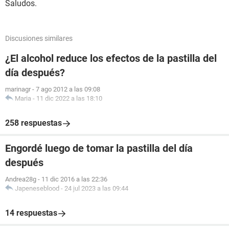
Saludos.
Discusiones similares
¿El alcohol reduce los efectos de la pastilla del
día después?
marinagr
-
7 ago 2012 a las 09:08
Maria
-
11 dic 2022 a las 18:10
258 respuestas
Engordé luego de tomar la pastilla del día
después
Andrea28g
-
11 dic 2016 a las 22:36
Japeneseblood
-
24 jul 2023 a las 09:44
14 respuestas