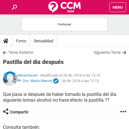
MENU
INICIO
FOROS
Foros
Sexualidad
SALUD
Tema Anterior
Siguiente Tema
Pastilla del dia después
FAMILIA
Miriamlisset
- Modificado el 26 dic 2018 a las 12:14
NUTRICIÓN
Dra. Marta Marnet
-
26 dic 2018 a las 12:13
Que pasa si después de haber tomado la pastilla del día
BIENESTAR
siguiente tomas alcohol no hace efecto la pastilla ??
SEXUALIDAD
Compartir
GLOSARIO
Consulta también: