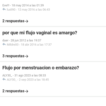
Eve!!!
-
18 may 2014 a las 01:39
luxli90
-
12 may 2016 a las 06:43
2 respuestas
por que mi flujo vaginal es amargo?
duer
-
28 jun 2012 a las 19:37
Mildre00
-
18 abr 2016 a las 17:37
3 respuestas
Flujo por menstruacion o embarazo?
ALY30_
-
31 ago 2023 a las 08:33
ALY30_
-
2 sep 2023 a las 18:45
2 respuestas