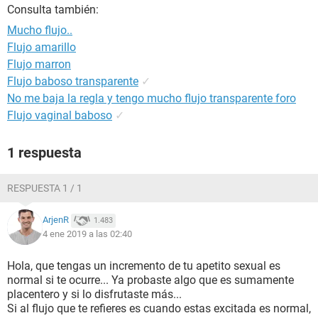
Consulta también:
Mucho flujo..
Flujo amarillo
Flujo marron
Flujo baboso transparente
✓
No me baja la regla y tengo mucho flujo transparente foro
Flujo vaginal baboso
✓
1 respuesta
RESPUESTA 1 / 1
ArjenR
1.483
4 ene 2019 a las 02:40
Hola, que tengas un incremento de tu apetito sexual es
normal si te ocurre... Ya probaste algo que es sumamente
placentero y si lo disfrutaste más...
Si al flujo que te refieres es cuando estas excitada es normal,