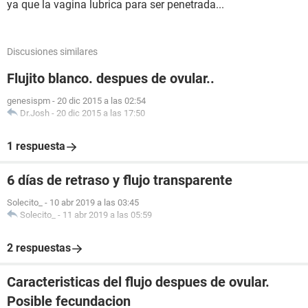
ya que la vagina lubrica para ser penetrada...
Discusiones similares
Flujito blanco. despues de ovular..
genesispm
-
20 dic 2015 a las 02:54
Dr.Josh
-
20 dic 2015 a las 17:50
1 respuesta
6 días de retraso y flujo transparente
Solecito_
-
10 abr 2019 a las 03:45
Solecito_
-
11 abr 2019 a las 05:59
2 respuestas
Caracteristicas del flujo despues de ovular.
Posible fecundacion