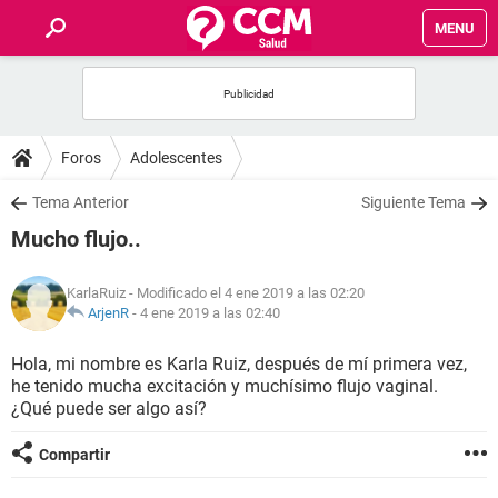
MENU
INICIO
FOROS
Foros
Adolescentes
SALUD
Tema Anterior
Siguiente Tema
Mucho flujo..
FAMILIA
KarlaRuiz
- Modificado el 4 ene 2019 a las 02:20
NUTRICIÓN
ArjenR
-
4 ene 2019 a las 02:40
Hola, mi nombre es Karla Ruiz, después de mí primera vez,
BIENESTAR
he tenido mucha excitación y muchísimo flujo vaginal.
¿Qué puede ser algo así?
SEXUALIDAD
Compartir
GLOSARIO