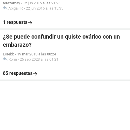
terezamay
-
12 jun 2015 a las 21:25
Abigail P.
-
22 jun 2015 a las 15:35
1 respuesta
¿Se puede confundir un quiste ovárico con un
embarazo?
Lorebb
-
19 mar 2013 a las 00:24
Romi
-
25 sep 2023 a las 01:21
85 respuestas