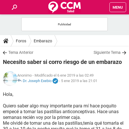
MENU
INICIO
FOROS
Foros
Embarazo
SALUD
Tema Anterior
Siguiente Tema
Necesito saber si corro riesgo de un embarazo
FAMILIA
Anonimo
- Modificado el 6 ene 2019 a las 02:49
NUTRICIÓN
Dr. Joseph Exebio
-
5 ene 2019 a las 21:01
Hola,
BIENESTAR
Quiero saber algo muy importante para mí hace poquito
SEXUALIDAD
empecé a tomar las pastillas anticonceptivas. Hace unas
semanas recién voy por la primer caja.
Me olvidé de tomar una de las pastillas,tenía qué tomarla el
GLOSARIO
30 a las 10 de la noche resulta qué la tome el 31 a las 8 de