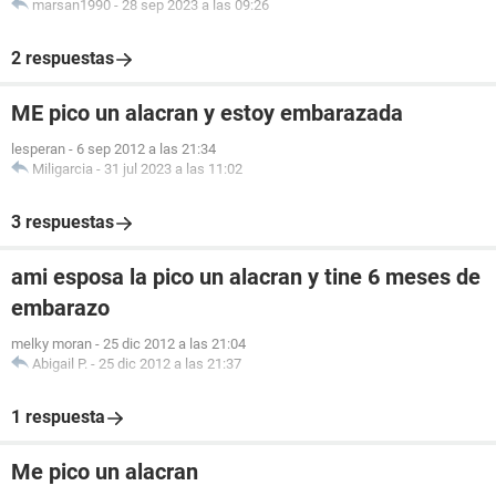
marsan1990
-
28 sep 2023 a las 09:26
2 respuestas
ME pico un alacran y estoy embarazada
lesperan
-
6 sep 2012 a las 21:34
Miligarcia
-
31 jul 2023 a las 11:02
3 respuestas
ami esposa la pico un alacran y tine 6 meses de
embarazo
melky moran
-
25 dic 2012 a las 21:04
Abigail P.
-
25 dic 2012 a las 21:37
1 respuesta
Me pico un alacran