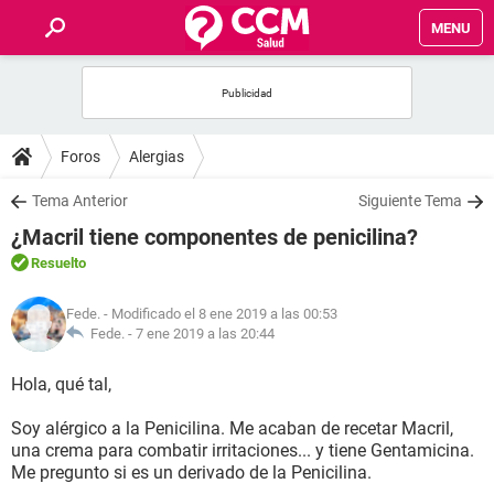
MENU
INICIO
FOROS
Foros
Alergias
SALUD
Tema Anterior
Siguiente Tema
¿Macril tiene componentes de penicilina?
FAMILIA
Resuelto
NUTRICIÓN
Fede.
- Modificado el 8 ene 2019 a las 00:53
Fede. -
7 ene 2019 a las 20:44
BIENESTAR
Hola, qué tal,
SEXUALIDAD
Soy alérgico a la Penicilina. Me acaban de recetar Macril,
una crema para combatir irritaciones... y tiene Gentamicina.
Me pregunto si es un derivado de la Penicilina.
GLOSARIO