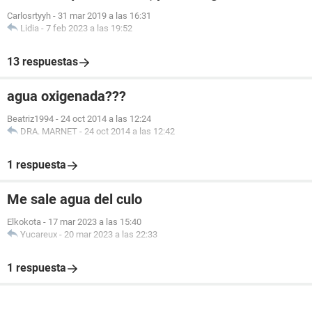
Carlosrtyyh
-
31 mar 2019 a las 16:31
Lidia
-
7 feb 2023 a las 19:52
13 respuestas
agua oxigenada???
Beatriz1994
-
24 oct 2014 a las 12:24
DRA. MARNET
-
24 oct 2014 a las 12:42
1 respuesta
Me sale agua del culo
Elkokota
-
17 mar 2023 a las 15:40
Yucareux
-
20 mar 2023 a las 22:33
1 respuesta