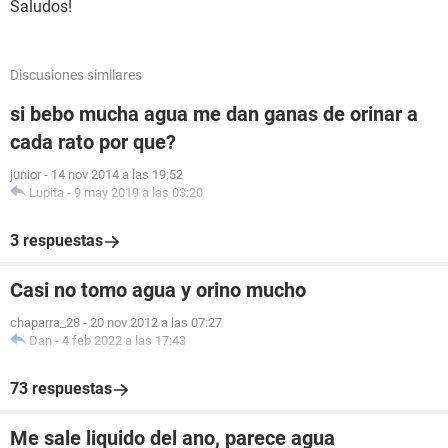
Saludos!
Discusiones similares
si bebo mucha agua me dan ganas de orinar a
cada rato por que?
junior
-
14 nov 2014 a las 19:52
Lupita
-
9 may 2019 a las 03:20
3 respuestas
Casi no tomo agua y orino mucho
chaparra_28
-
20 nov 2012 a las 07:27
Dan
-
4 feb 2022 a las 17:43
73 respuestas
Me sale liquido del ano, parece agua