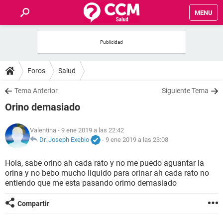
MENU
INICIO
FOROS
Foros
Salud
SALUD
Tema Anterior
Siguiente Tema
Orino demasiado
FAMILIA
Valentina
- 9 ene 2019 a las 22:42
NUTRICIÓN
Dr. Joseph Exebio
-
9 ene 2019 a las 23:08
Hola, sabe orino ah cada rato y no me puedo aguantar la
BIENESTAR
orina y no bebo mucho liquido para orinar ah cada rato no
entiendo que me esta pasando orimo demasiado
SEXUALIDAD
Compartir
GLOSARIO