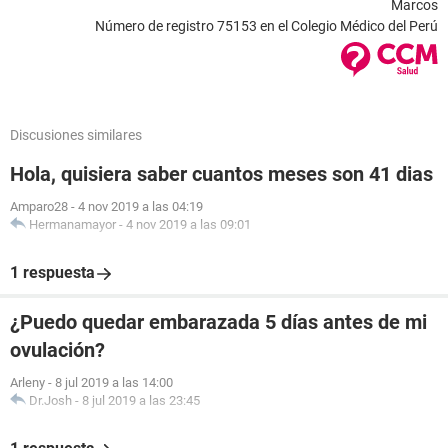
Marcos
Número de registro 75153 en el Colegio Médico del Perú
Discusiones similares
Hola, quisiera saber cuantos meses son 41 dias
Amparo28
-
4 nov 2019 a las 04:19
Hermanamayor
-
4 nov 2019 a las 09:01
1 respuesta
¿Puedo quedar embarazada 5 días antes de mi
ovulación?
Arleny
-
8 jul 2019 a las 14:00
Dr.Josh
-
8 jul 2019 a las 23:45