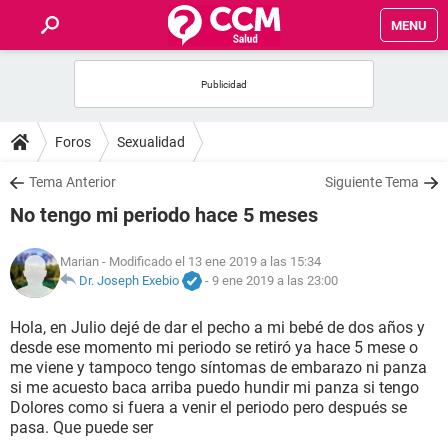
MENU
INICIO
FOROS
Foros
Sexualidad
SALUD
Tema Anterior
Siguiente Tema
No tengo mi periodo hace 5 meses
FAMILIA
Marian
- Modificado el 13 ene 2019 a las 15:34
NUTRICIÓN
Dr. Joseph Exebio
-
9 ene 2019 a las 23:00
Hola, en Julio dejé de dar el pecho a mi bebé de dos años y
BIENESTAR
desde ese momento mi periodo se retiró ya hace 5 mese o
me viene y tampoco tengo síntomas de embarazo ni panza
SEXUALIDAD
si me acuesto baca arriba puedo hundir mi panza si tengo
Dolores como si fuera a venir el periodo pero después se
pasa. Que puede ser
GLOSARIO