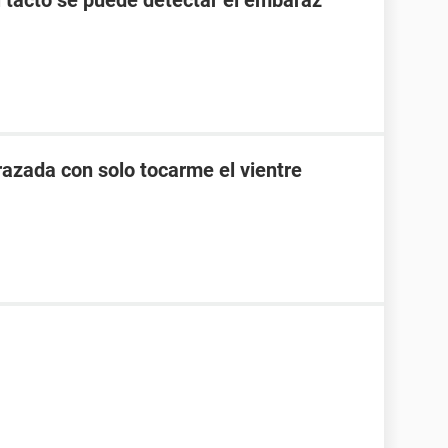
l tacto se puede detectar el embaraz
zada con solo tocarme el vientre