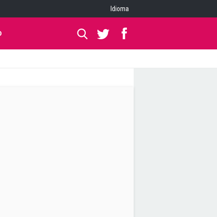
Idioma
O