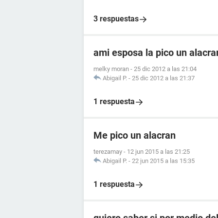
3 respuestas
ami esposa la pico un alacr
melky moran
-
25 dic 2012 a las 21:04
Abigail P.
-
25 dic 2012 a las 21:37
1 respuesta
Me pico un alacran
terezamay
-
12 jun 2015 a las 21:25
Abigail P.
-
22 jun 2015 a las 15:35
1 respuesta