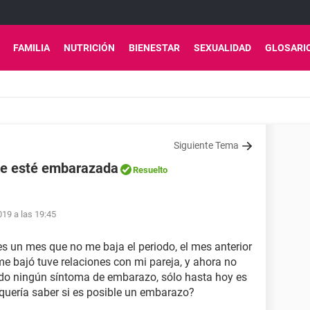
FAMILIA
NUTRICIÓN
BIENESTAR
SEXUALIDAD
GLOSARI
Siguiente Tema
que esté embarazada
Resuelto
019 a las 19:45
es un mes que no me baja el periodo, el mes anterior
e bajó tuve relaciones con mi pareja, y ahora no
ido ningún síntoma de embarazo, sólo hasta hoy es
quería saber si es posible un embarazo?