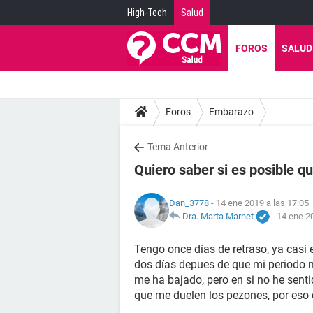
High-Tech
Salud
FOROS
SALUD
Foros
Embarazo
Tema Anterior
Quiero saber si es posible 
Dan_3778
- 14 ene 2019 a las 17:05
Dra. Marta Marnet
-
14 ene 2
Tengo once días de retraso, ya casi 
dos días depues de que mi periodo m
me ha bajado, pero en si no he sent
que me duelen los pezones, por eso 