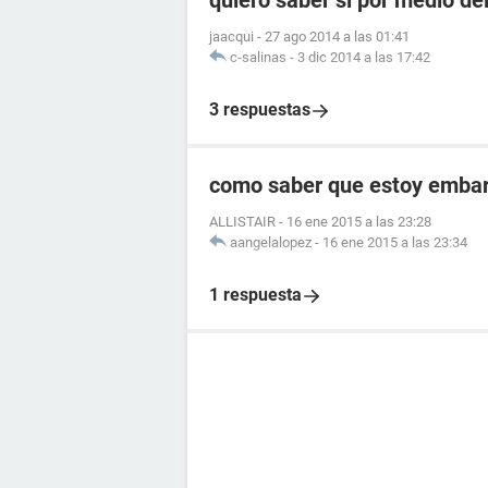
quiero saber si por medio de
jaacqui
-
27 ago 2014 a las 01:41
c-salinas
-
3 dic 2014 a las 17:42
3 respuestas
como saber que estoy embara
ALLISTAIR
-
16 ene 2015 a las 23:28
aangelalopez
-
16 ene 2015 a las 23:34
1 respuesta