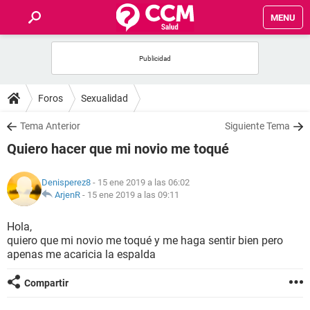
MENU
INICIO
FOROS
Foros
Sexualidad
SALUD
Tema Anterior
Siguiente Tema
Quiero hacer que mi novio me toqué
FAMILIA
Denisperez8
- 15 ene 2019 a las 06:02
NUTRICIÓN
ArjenR
-
15 ene 2019 a las 09:11
Hola,
BIENESTAR
quiero que mi novio me toqué y me haga sentir bien pero
apenas me acaricia la espalda
SEXUALIDAD
Compartir
GLOSARIO