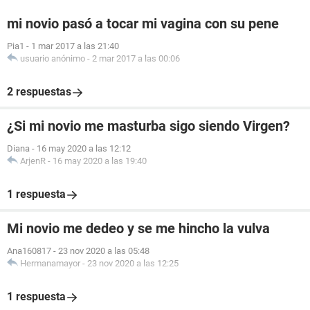
mi novio pasó a tocar mi vagina con su pene
Pia1
-
1 mar 2017 a las 21:40
usuario anónimo
-
2 mar 2017 a las 00:06
2 respuestas
¿Si mi novio me masturba sigo siendo Virgen?
Diana
-
16 may 2020 a las 12:12
ArjenR
-
16 may 2020 a las 19:40
1 respuesta
Mi novio me dedeo y se me hincho la vulva
Ana160817
-
23 nov 2020 a las 05:48
Hermanamayor
-
23 nov 2020 a las 12:25
1 respuesta