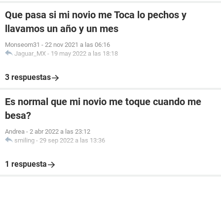
Que pasa si mi novio me Toca lo pechos y
llavamos un año y un mes
Monseom31
-
22 nov 2021 a las 06:16
Jaguar_MX
-
19 may 2022 a las 18:18
3 respuestas
Es normal que mi novio me toque cuando me
besa?
Andrea
-
2 abr 2022 a las 23:12
smiling
-
29 sep 2022 a las 13:36
1 respuesta