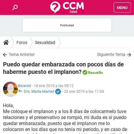
MENU
INICIO
FOROS
Foros
Sexualidad
SALUD
Tema Anterior
Siguiente Tema
Puedo quedar embarazada con pocos días de
FAMILIA
haberme puesto el implanon?
Resuelto
NUTRICIÓN
Berenid
- 18 ene 2019 a las 09:12
Dra. Marta Marnet
-
23 ene 2019 a las 11:34
BIENESTAR
Hola,
Me coloque el implanon y a los 8 días de colocarmelo tuve
SEXUALIDAD
relaciones y el preservativo se rompió, mi duda es si puedo
quedar embarazada, puesto que el implanon me lo
colocaron en los días que no tenía mi período, y en caso de
GLOSARIO