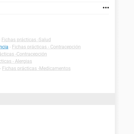
-
Fichas prácticas -Salud
ncia
-
Fichas prácticas - Contracepción
ácticas -Contracepción
ticas - Alergias
-
Fichas prácticas -Medicamentos