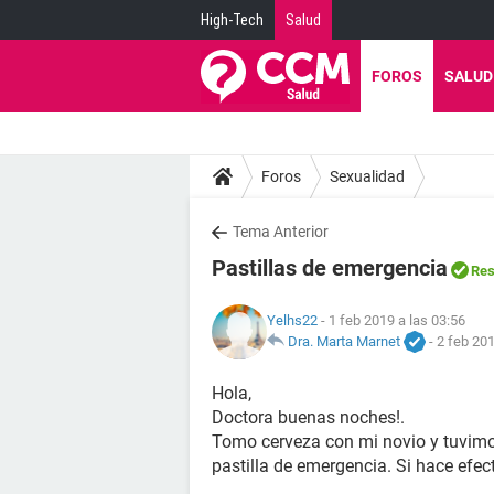
High-Tech
Salud
FOROS
SALUD
Foros
Sexualidad
Tema Anterior
Pastillas de emergencia
Res
Yelhs22
- 1 feb 2019 a las 03:56
Dra. Marta Marnet
-
2 feb 201
Hola,
Doctora buenas noches!.
Tomo cerveza con mi novio y tuvimos
pastilla de emergencia. Si hace efec