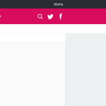
Idioma
O