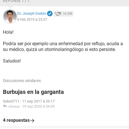
RÉPONSE 1 / 1
Dr. Joseph Exebio
16.358
6 feb 2019 à 23:37
Hola!
Podría ser por ejemplo una enfermedad por reflujo, acuda a
su médico, quizá un otorrinolaringólogo si esto persiste.
Saludos!
Discusiones similares
Burbujas en la garganta
Sebs0711
-
11 sep 2017 à 20:17
sisuua
-
19 sep 2020 à 06:05
4 respuestas