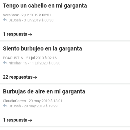
Tengo un cabello en mi garganta
VeraSanz
-
2 jun 2019 à 05:51
Dr.Josh
-
3 jun 2019 à 00:30
1 respuesta
Siento burbujeo en la garganta
PCAGUSTIN
-
21 jul 2013 à 02:16
Nicolas115
-
11 jul 2023 à 05:30
22 respuestas
Burbujas de aire en mi garganta
ClaudiaCarreo
-
29 may 2019 à 18:01
Dr.Josh
-
29 may 2019 à 19:29
1 respuesta