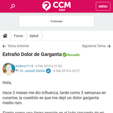
MENU
INICIO
FORUMS
Foros
Salud
SALUD
Tema Anterior
Siguiente Tema
Extraño Dolor de Garganta
Resuelto
FAMILIA
Andrew1114
- 6 feb 2019 à 21:00
NUTRICIÓN
Dr. Joseph Exebio
-
6 feb 2019 à 23:37
Hola,
BIENESTAR
Hace 3 meses me dio influenza, tarde como 3 semanas en
SEXUALIDAD
curarme, la cuestión es que me dejó un dolor garganta
medio raro.
GLOSARIO
Siento como una ligera presión en el lado izquierdo de mi