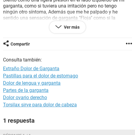
garganta, como si tuviera una irritación pero no tengo
ningún otro síntoma, Además que me he palpado y he
sentido una sensación de garganta "Floja" como si la
manzana(nuez) se me hubiera fracturado y al presionar
Ver más
hace un "Clik"
No me duele al tragar
Compartir
No tengo tos
No tengo fiebre
Consulta también:
Aunque noto la pared de mi garganta un poco cerrada y la
Extraño Dolor de Garganta
verdad es que ya comienzo a desesperarme, es un dolor que
Pastillas para el dolor de estomago
permanece ahí, rara vez se me quita, pero regresa en el
Dolor de lengua y garganta
trascurso del día
Partes de la garganta
¿Que podría ser?
Dolor ovario derecho
Torsilax sirve para dolor de cabeza
1 respuesta