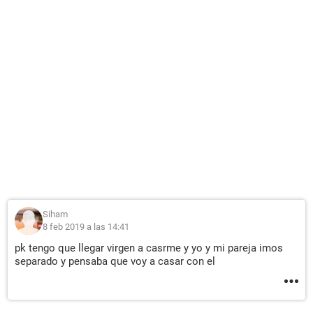
Siham
8 feb 2019 a las 14:41
pk tengo que llegar virgen a casrme y yo y mi pareja imos
separado y pensaba que voy a casar con el