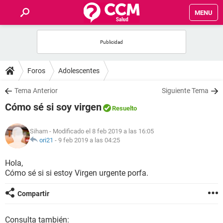
MENU
INICIO
FOROS
Foros
Adolescentes
SALUD
Tema Anterior
Siguiente Tema
Cómo sé si soy virgen
Resuelto
FAMILIA
Siham
- Modificado el 8 feb 2019 a las 16:05
NUTRICIÓN
ori21
-
9 feb 2019 a las 04:25
Hola,
BIENESTAR
Cómo sé si si estoy Virgen urgente porfa.
SEXUALIDAD
Compartir
GLOSARIO
Consulta también: