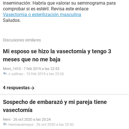
inseminación. Habría que valorar su seminograma para
comprobar si es estéril. Revisa este enlace
Vasectomìa o esterilización masculina
Saludos.
Discusiones similares
Mi esposo se hizo la vasectomía y tengo 3
meses que no me baja
Moni_1410
-
7 feb 2019 a las 22:53
c-salinas
-
10 feb 2019 a las 23:26
4 respuestas
Sospecho de embarazó y mi pareja tiene
vasectomía
Neni
-
26 oct 2020 a las 20:24
Hermanamayor
-
26 oct 2020 a las 22:42