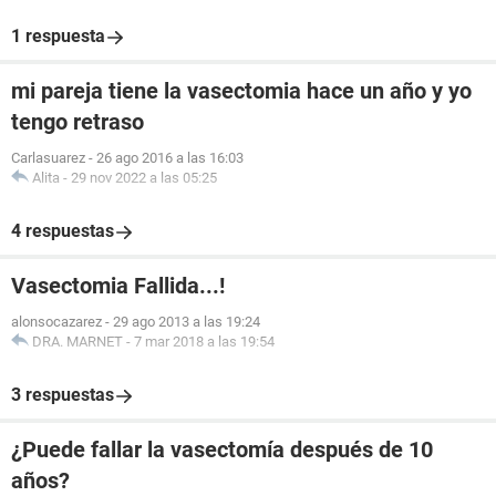
1 respuesta
mi pareja tiene la vasectomia hace un año y yo
tengo retraso
Carlasuarez
-
26 ago 2016 a las 16:03
Alita
-
29 nov 2022 a las 05:25
4 respuestas
Vasectomia Fallida...!
alonsocazarez
-
29 ago 2013 a las 19:24
DRA. MARNET
-
7 mar 2018 a las 19:54
3 respuestas
¿Puede fallar la vasectomía después de 10
años?