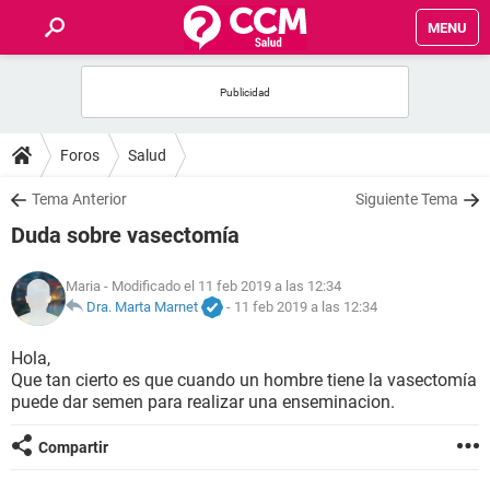
MENU
INICIO
FOROS
Foros
Salud
SALUD
Tema Anterior
Siguiente Tema
Duda sobre vasectomía
FAMILIA
Maria
- Modificado el 11 feb 2019 a las 12:34
NUTRICIÓN
Dra. Marta Marnet
-
11 feb 2019 a las 12:34
Hola,
BIENESTAR
Que tan cierto es que cuando un hombre tiene la vasectomía
puede dar semen para realizar una enseminacion.
SEXUALIDAD
Compartir
GLOSARIO