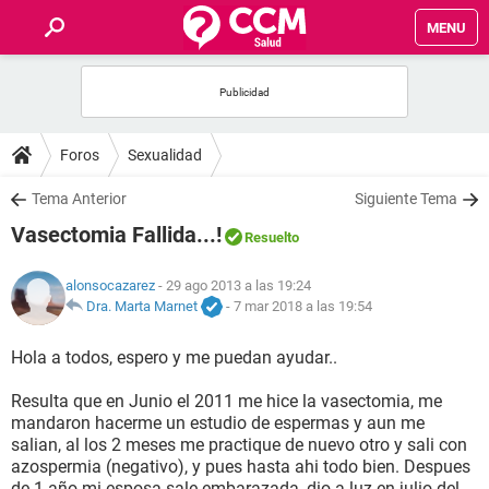
MENU
INICIO
FOROS
Foros
Sexualidad
SALUD
Tema Anterior
Siguiente Tema
Vasectomia Fallida...!
Resuelto
FAMILIA
alonsocazarez
- 29 ago 2013 a las 19:24
NUTRICIÓN
Dra. Marta Marnet
-
7 mar 2018 a las 19:54
Hola a todos, espero y me puedan ayudar..
BIENESTAR
Resulta que en Junio el 2011 me hice la vasectomia, me
SEXUALIDAD
mandaron hacerme un estudio de espermas y aun me
salian, al los 2 meses me practique de nuevo otro y sali con
azospermia (negativo), y pues hasta ahi todo bien. Despues
GLOSARIO
de 1 año mi esposa sale embarazada, dio a luz en julio del