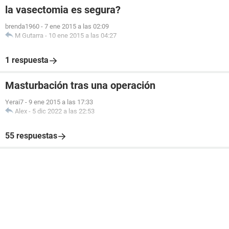
la vasectomia es segura?
brenda1960
-
7 ene 2015 a las 02:09
M Gutarra
-
10 ene 2015 a las 04:27
1 respuesta
Masturbación tras una operación
Yerai7
-
9 ene 2015 a las 17:33
Alex
-
5 dic 2022 a las 22:53
55 respuestas