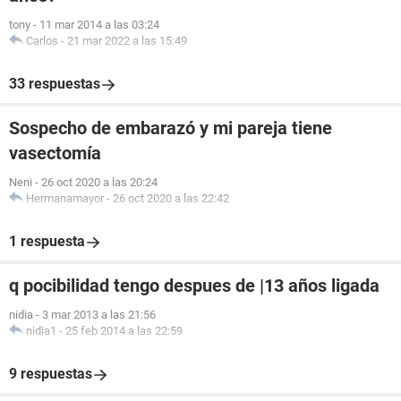
tony
-
11 mar 2014 a las 03:24
Carlos
-
21 mar 2022 a las 15:49
33 respuestas
Sospecho de embarazó y mi pareja tiene
vasectomía
Neni
-
26 oct 2020 a las 20:24
Hermanamayor
-
26 oct 2020 a las 22:42
1 respuesta
q pocibilidad tengo despues de |13 años ligada
nidia
-
3 mar 2013 a las 21:56
nidia1
-
25 feb 2014 a las 22:59
9 respuestas