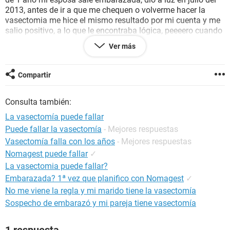
2013, antes de ir a que me chequen o volverme hacer la
vasectomia me hice el mismo resultado por mi cuenta y me
salio positivo, a lo que le encontraba lógica, peeeero cuando
voy al IMSS y planteo mi caso me quieren programar para
Ver más
volver a operarme, solo que primero me mandaron hacer un
estudio ahi mismo, me lo acaban de entregar y me sale
negativo, entonces quedé como el chinito.. milando y
Compartir
milando, el caso es de que el bebé tiene un graaaan parecido
a mi y esta precioso, pero ese no es problema aunque la
Consulta también:
situacion es dificil. El detalle es de que el medico me dice
que no me puede operar porque yo ya estoy bien, pero mi
La vasectomía puede fallar
esposa no quiere nada conmigo por temor a salir
Puede fallar la vasectomía
- Mejores respuestas
nuevamente embarazada...
Vasectomía falla con los años
- Mejores respuestas
Necesito una explicacion logica a este tema y espero me
Nomagest puede fallar
✓
puedan ayudar...
La vasectomia puede fallar?
Embarazada? 1ª vez que planifico con Nomagest
✓
Saludos y Gracias....
No me viene la regla y mi marido tiene la vasectomía
Sospecho de embarazó y mi pareja tiene vasectomía