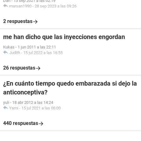
Dan
-
13 sep 2021 a las 02:19
marsan1990
-
28 sep 2023 a las 09:26
2 respuestas
me han dicho que las inyecciones engordan
Kukas
-
1 jun 2011 a las 22:11
Judith
-
15 jul 2022 a las 16:55
26 respuestas
¿En cuánto tiempo quedo embarazada si dejo la
anticonceptiva?
yuli
-
18 abr 2012 a las 14:24
Yami
-
15 jul 2021 a las 06:00
440 respuestas