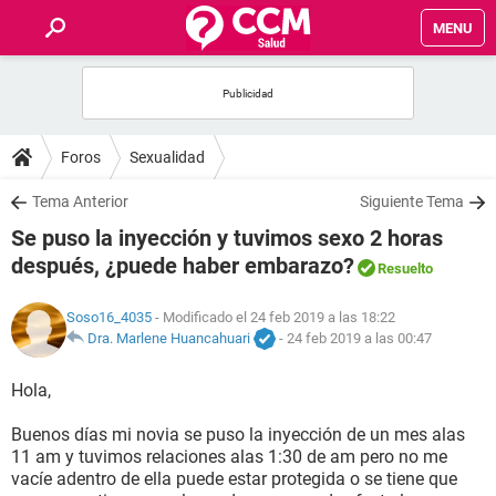
MENU
INICIO
FOROS
Foros
Sexualidad
SALUD
Tema Anterior
Siguiente Tema
Se puso la inyección y tuvimos sexo 2 horas
FAMILIA
después, ¿puede haber embarazo?
Resuelto
NUTRICIÓN
Soso16_4035
- Modificado el 24 feb 2019 a las 18:22
Dra. Marlene Huancahuari
-
24 feb 2019 a las 00:47
BIENESTAR
Hola,
SEXUALIDAD
Buenos días mi novia se puso la inyección de un mes alas
11 am y tuvimos relaciones alas 1:30 de am pero no me
vacíe adentro de ella puede estar protegida o se tiene que
GLOSARIO