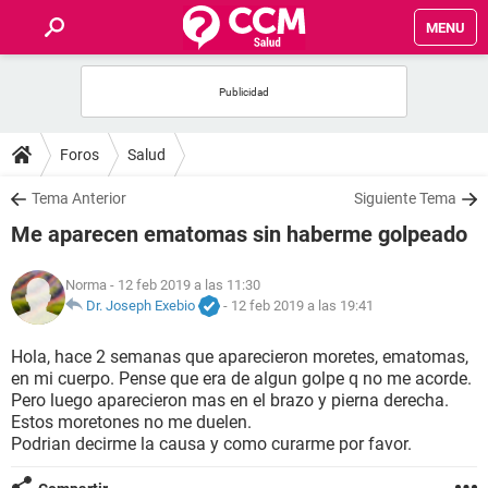
MENU
INICIO
FOROS
Foros
Salud
SALUD
Tema Anterior
Siguiente Tema
Me aparecen ematomas sin haberme golpeado
FAMILIA
Norma
- 12 feb 2019 a las 11:30
NUTRICIÓN
Dr. Joseph Exebio
-
12 feb 2019 a las 19:41
Hola, hace 2 semanas que aparecieron moretes, ematomas,
BIENESTAR
en mi cuerpo. Pense que era de algun golpe q no me acorde.
Pero luego aparecieron mas en el brazo y pierna derecha.
SEXUALIDAD
Estos moretones no me duelen.
Podrian decirme la causa y como curarme por favor.
GLOSARIO