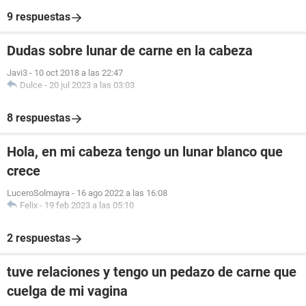
9 respuestas
Dudas sobre lunar de carne en la cabeza
Javi3
-
10 oct 2018 a las 22:47
Dulce
-
20 jul 2023 a las 03:03
8 respuestas
Hola, en mi cabeza tengo un lunar blanco que
crece
LuceroSolmayra
-
16 ago 2022 a las 16:08
Felix
-
19 feb 2023 a las 05:10
2 respuestas
tuve relaciones y tengo un pedazo de carne que
cuelga de mi vagina