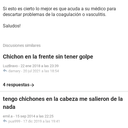
Si esto es cierto lo mejor es que acuda a su médico para
descartar problemas de la coagulación o vasculitis.
Saludos!
Discusiones similares
Chichon en la frente sin tener golpe
LuzBravo
-
22 ene 2018 a las 23:39
damary
-
20 jul 2021 a las 18:54
4 respuestas
tengo chichones en la cabeza me salieron de la
nada
emil.a
-
15 sep 2014 a las 22:25
pua999
-
17 dic 2019 a las 19:41