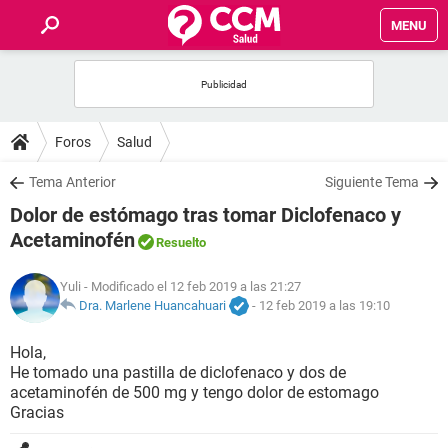
MENU
INICIO
FOROS
Foros
Salud
SALUD
Tema Anterior
Siguiente Tema
Dolor de estómago tras tomar Diclofenaco y
FAMILIA
Acetaminofén
Resuelto
NUTRICIÓN
Yuli
- Modificado el 12 feb 2019 a las 21:27
Dra. Marlene Huancahuari
-
12 feb 2019 a las 19:10
BIENESTAR
Hola,
He tomado una pastilla de diclofenaco y dos de
SEXUALIDAD
acetaminofén de 500 mg y tengo dolor de estomago
Gracias
GLOSARIO