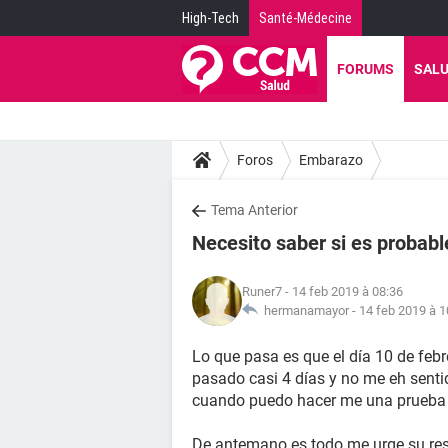
High-Tech
Santé-Médecine
FORUMS
SAL
Foros
Embarazo
Tema Anterior
Necesito saber si es probabl
Runer7
- 14 feb 2019 à 08:36
hermanamayor -
14 feb 2019 à 1
Lo que pasa es que el día 10 de febr
pasado casi 4 días y no me eh sent
cuando puedo hacer me una prueba p
De antemano es todo me urge su res