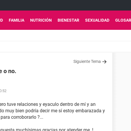
UD
FAMILIA
NUTRICIÓN
BIENESTAR
SEXUALIDAD
GLOSAR
Siguiente Tema
e o no.
0:52
ero tuve relaciones y eyaculo dentro de mí y an
ido muy bien podría decir me sí estoy embarazada y
ara corroborarlo ?...
puesta muchísimas gracias por atender me .!