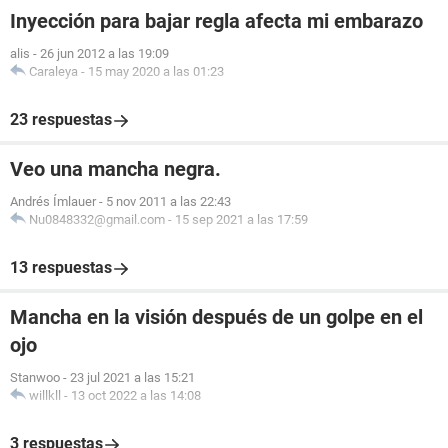
Inyección para bajar regla afecta mi embarazo
alis
-
26 jun 2012 a las 19:09
Caraleya
-
15 may 2020 a las 01:23
23 respuestas
Veo una mancha negra.
Andrés Ímlauer
-
5 nov 2011 a las 22:43
Nu0848332@gmail.com
-
15 sep 2021 a las 17:59
13 respuestas
Mancha en la visión después de un golpe en el
ojo
Stanwoo
-
23 jul 2021 a las 15:21
willkll
-
13 oct 2022 a las 14:08
3 respuestas