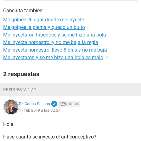
Consulta también:
Me golpee el lugar donde me inyecte
Me golpee la pierna y quedo un bulto
✓
Me inyectaron tribedoce y se me hizo una bola
Me inyecte nomestrol y no me baja la regla
Me inyecte nomestrol llevo 8 dias y no me baja
Me inyectaron y se me hizo una bola es malo
✓
2 respuestas
RESPUESTA 1 / 2
Dr. Carlos Salinas
16.108
17 feb 2019 a las 02:57
Hola
Hace cuanto se inyecto el anticonceptivo?