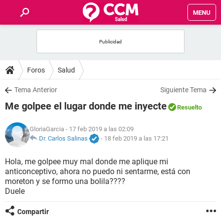
MENU
INICIO
FOROS
Foros
Salud
SALUD
Tema Anterior
Siguiente Tema
Me golpee el lugar donde me inyecte
Resuelto
FAMILIA
GloriaGarcia
- 17 feb 2019 a las 02:09
NUTRICIÓN
Dr. Carlos Salinas
-
18 feb 2019 a las 17:21
Hola, me golpee muy mal donde me aplique mi
BIENESTAR
anticonceptivo, ahora no puedo ni sentarme, está con
moreton y se formo una bolila????
SEXUALIDAD
Duele
Compartir
GLOSARIO