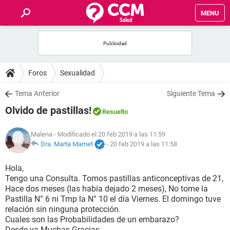
MENU
INICIO
FOROS
Foros
Sexualidad
SALUD
Tema Anterior
Siguiente Tema
Olvido de pastillas!
Resuelto
FAMILIA
Malena
- Modificado el 20 feb 2019 a las 11:59
NUTRICIÓN
Dra. Marta Marnet
-
20 feb 2019 a las 11:58
Hola,
BIENESTAR
Tengo una Consulta. Tomos pastillas anticonceptivas de 21,
Hace dos meses (las había dejado 2 meses), No tome la
SEXUALIDAD
Pastilla N° 6 ni Tmp la N° 10 el día Viernes. El domingo tuve
relación sin ninguna protección.
Cuales son las Probabilidades de un embarazo?
GLOSARIO
Desde ya Muchas Gracias