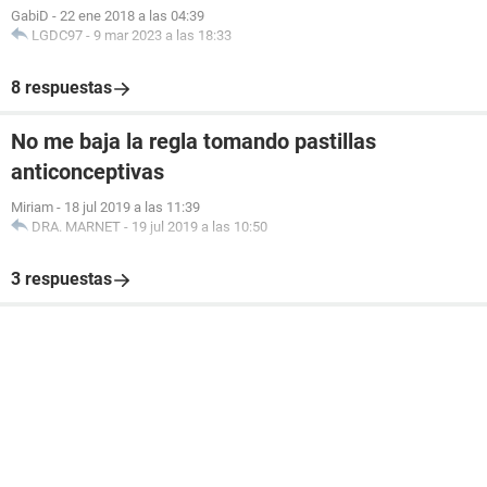
GabiD
-
22 ene 2018 a las 04:39
LGDC97
-
9 mar 2023 a las 18:33
8 respuestas
No me baja la regla tomando pastillas
anticonceptivas
Miriam
-
18 jul 2019 a las 11:39
DRA. MARNET
-
19 jul 2019 a las 10:50
3 respuestas