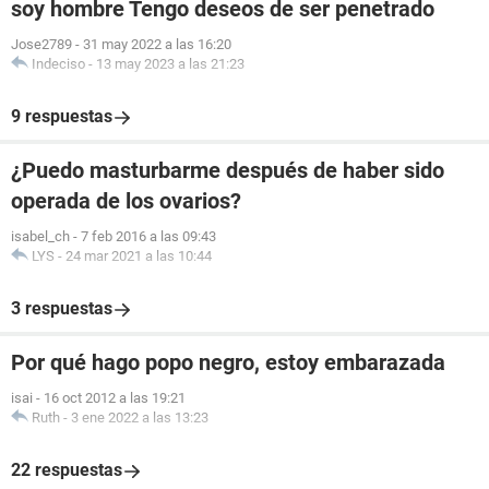
soy hombre Tengo deseos de ser penetrado
Jose2789
-
31 may 2022 a las 16:20
Indeciso
-
13 may 2023 a las 21:23
9 respuestas
¿Puedo masturbarme después de haber sido
operada de los ovarios?
isabel_ch
-
7 feb 2016 a las 09:43
LYS
-
24 mar 2021 a las 10:44
3 respuestas
Por qué hago popo negro, estoy embarazada
isai
-
16 oct 2012 a las 19:21
Ruth
-
3 ene 2022 a las 13:23
22 respuestas