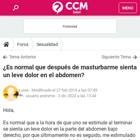
MENU
INICIO
FOROS
Foros
Sexualidad
SALUD
Tema Anterior
Siguiente Tema
¿Es normal que después de masturbarme sienta
FAMILIA
un leve dolor en el abdomen?
NUTRICIÓN
Luisa
- Modificado el 27 feb 2019 a las 07:45
usuario anónimo -
3 dic 2022 a las 13:44
BIENESTAR
Hola,
SEXUALIDAD
Es normal que a la hora de que uno se estimule al terminar
se sienta un leve dolor en la parte del abdomen bajo
derecho, por que últimamente no es seguido, me estimulado
GLOSARIO