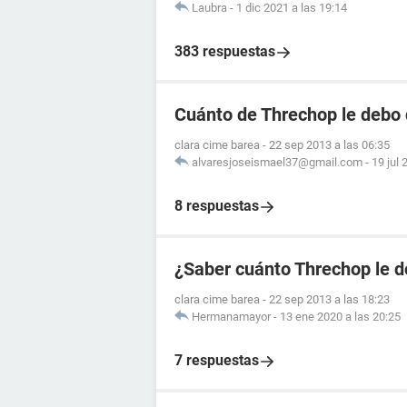
Laubra
-
1 dic 2021 a las 19:14
383 respuestas
Cuánto de Threchop le debo 
clara cime barea
-
22 sep 2013 a las 06:35
alvaresjoseismael37@gmail.com
-
19 jul 
8 respuestas
¿Saber cuánto Threchop le d
clara cime barea
-
22 sep 2013 a las 18:23
Hermanamayor
-
13 ene 2020 a las 20:25
7 respuestas