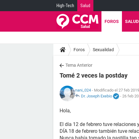
High-Tech
Salud
FOROS
SALUD
Foros
Sexualidad
Tema Anterior
Tomé 2 veces la postday
nani_024
- Modificado el 27 feb 2019
Dr. Joseph Exebio
-
26 feb 20
Hola,
El día 12 de febrero tuve relaciones 
DÍA 18 de febrero también tuve relaci
Nunca había tomado la pastilla tan