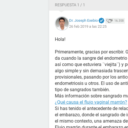
RESPUESTA 1 / 1
Dr. Joseph Exebio
16.358
26 feb 2019 a las 22:25
Hola!
Primeramente, gracias por escribir. 
da cuando la sangre del endometrio 
así como que estuviera ¨viejita¨) y 
algo simple y sin demasiada trasc
provisionales, pasando por los anti
endometriosis u otros. El uso de ant
tipo de sangrados también.
Más información sobre sangrado mar
¿Qué causa el flujo vaginal marrón?
Si has tenido el antecedente de rela
el embarazo, donde el sangrado de i
el mismo contexto, una amenaza de
Flujo marrón durante el embarazo en