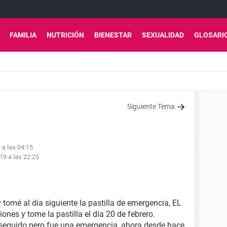
FAMILIA
NUTRICIÓN
BIENESTAR
SEXUALIDAD
GLOSARI
Siguiente Tema
 a las 04:15
19 a las 22:25
y tomé al día siguiente la pastilla de emergencia, EL
ones y tome la pastilla el día 20 de febrero.
 seguido pero fue una emergencia, ahora desde hace