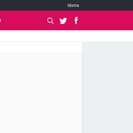
Idioma
O