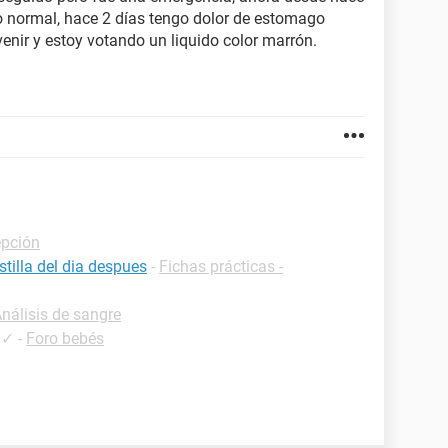
o normal, hace 2 días tengo dolor de estomago
enir y estoy votando un liquido color marrón.
epción
tilla del dia despues
-
Fichas prácticas -
Análisis de sangre
✓
-
Foro bebés