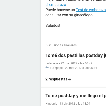
el embarazo
Puede hacerse un
Test de embarazo
consultar con su ginecólogo.
Saludos!
Discusiones similares
Tomé dos pastillas postday 
Lufepepe
-
22 mar 2017 a las 04:42
Lufepepe
-
22 mar 2017 a las 05:34
2 respuestas
Tomé postday y me llegó el 
Hincapie
-
13 dic 2012 a las 18:04