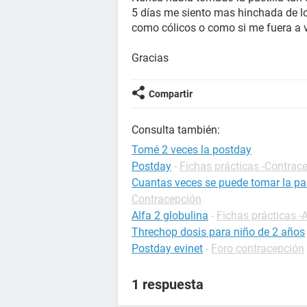
5 días me siento mas hinchada de l
como cólicos o como si me fuera a v
Gracias
Compartir
Consulta también:
Tomé 2 veces la postday
Postday
-
Fichas prácticas -Contrac
Cuantas veces se puede tomar la pas
Contracepción
Alfa 2 globulina
-
Fichas prácticas -
Threchop dosis para niño de 2 años
Postday evinet
-
Foro contracepción
1 respuesta