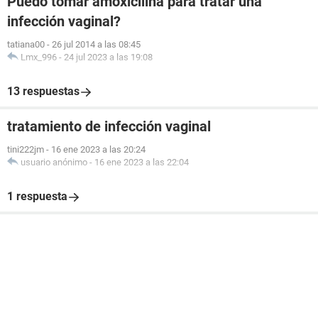
Puedo tomar amoxicilina para tratar una
infección vaginal?
tatiana00
-
26 jul 2014 a las 08:45
Lmx_996
-
24 jul 2023 a las 19:08
13 respuestas
tratamiento de infección vaginal
tini222jm
-
16 ene 2023 a las 20:24
usuario anónimo
-
16 ene 2023 a las 22:04
1 respuesta