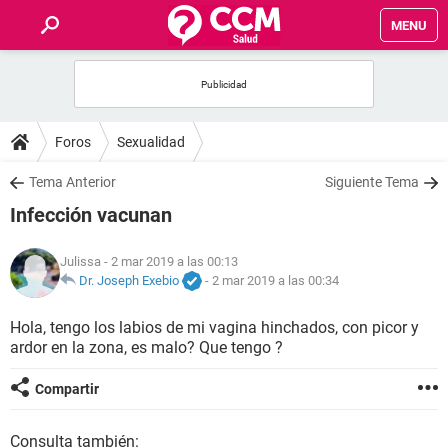
MENU
INICIO
FOROS
Foros
Sexualidad
SALUD
Tema Anterior
Siguiente Tema
Infección vacunan
FAMILIA
Julissa
- 2 mar 2019 a las 00:13
NUTRICIÓN
Dr. Joseph Exebio
-
2 mar 2019 a las 00:34
Hola, tengo los labios de mi vagina hinchados, con picor y
BIENESTAR
ardor en la zona, es malo? Que tengo ?
SEXUALIDAD
Compartir
GLOSARIO
Consulta también: