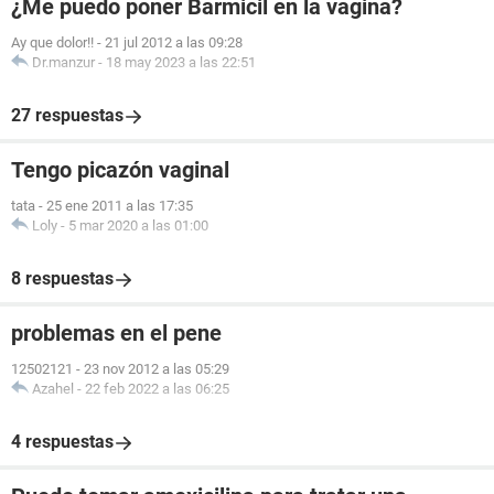
¿Me puedo poner Barmicil en la vagina?
Ay que dolor!!
-
21 jul 2012 a las 09:28
Dr.manzur
-
18 may 2023 a las 22:51
27 respuestas
Tengo picazón vaginal
tata
-
25 ene 2011 a las 17:35
Loly
-
5 mar 2020 a las 01:00
8 respuestas
problemas en el pene
12502121
-
23 nov 2012 a las 05:29
Azahel
-
22 feb 2022 a las 06:25
4 respuestas