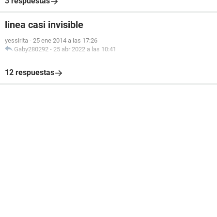
3 respuestas
linea casi invisible
yessirita
-
25 ene 2014 a las 17:26
Gaby280292
-
25 abr 2022 a las 10:41
12 respuestas