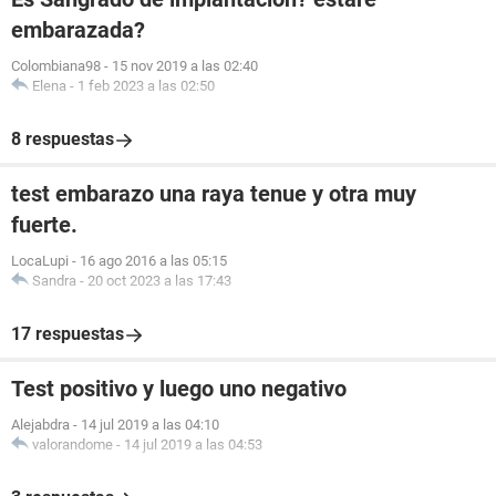
embarazada?
Colombiana98
-
15 nov 2019 a las 02:40
Elena
-
1 feb 2023 a las 02:50
8 respuestas
test embarazo una raya tenue y otra muy
fuerte.
LocaLupi
-
16 ago 2016 a las 05:15
Sandra
-
20 oct 2023 a las 17:43
17 respuestas
Test positivo y luego uno negativo
Alejabdra
-
14 jul 2019 a las 04:10
valorandome
-
14 jul 2019 a las 04:53