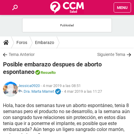
MENU
INICIO
FOROS
Foros
Embarazo
SALUD
Tema Anterior
Siguiente Tema
Posible embarazo despues de aborto
FAMILIA
espontaneo
Resuelto
NUTRICIÓN
Jessica0920
- 4 mar 2019 a las 08:51
Dra. Marta Marnet
-
4 mar 2019 a las 11:27
BIENESTAR
Hola, hace dos semanas tuve un aborto espontáneo, tenia 8
semanas pero el producto no se desarrollo, a la semana aún
SEXUALIDAD
con sangrado tuve relaciones sin protección, en estos días
tenia que ir a ponerme el implante, es posible que este
embarazada? Aún tengo un ligero sangrado color marrón,
GLOSARIO