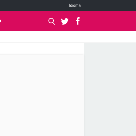
Idioma
O