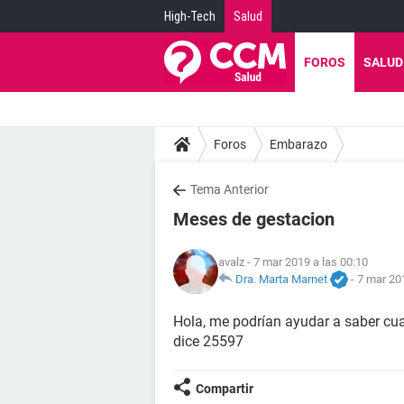
High-Tech
Salud
FOROS
SALUD
Foros
Embarazo
Tema Anterior
Meses de gestacion
avalz
- 7 mar 2019 a las 00:10
Dra. Marta Marnet
-
7 mar 201
Hola, me podrían ayudar a saber c
dice 25597
Compartir