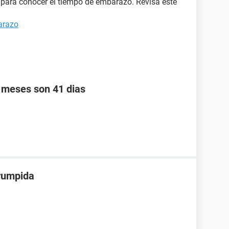
ara conocer el tiempo de embarazo. Revisa este
arazo
s meses son 41 dias
rrumpida