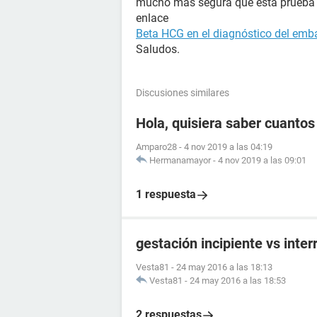
mucho mas segura que esta prueba p
enlace
Beta HCG en el diagnóstico del emb
Saludos.
Discusiones similares
Hola, quisiera saber cuanto
Amparo28
-
4 nov 2019 a las 04:19
Hermanamayor
-
4 nov 2019 a las 09:01
1 respuesta
gestación incipiente vs inte
Vesta81
-
24 may 2016 a las 18:13
Vesta81
-
24 may 2016 a las 18:53
2 respuestas