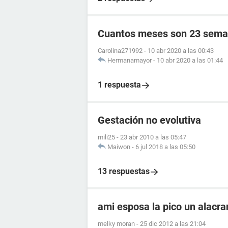
Cuantos meses son 23 sema
Carolina271992
-
10 abr 2020 a las 00:43
Hermanamayor
-
10 abr 2020 a las 01:44
1 respuesta
Gestación no evolutiva
mili25
-
23 abr 2010 a las 05:47
Maiwon
-
6 jul 2018 a las 05:50
13 respuestas
ami esposa la pico un alacr
melky moran
-
25 dic 2012 a las 21:04