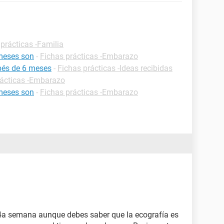
prácticas -Familia
meses son
-
Fichas prácticas -Embarazo
bés de 6 meses
-
Fichas prácticas -Ideas recibidas
rácticas -Embarazo
meses son
-
Fichas prácticas -Embarazo
 4a semana aunque debes saber que la ecografía es