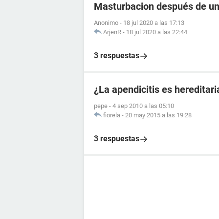
Masturbacion después de un
Anonimo
-
18 jul 2020 a las 17:13
ArjenR
-
18 jul 2020 a las 22:44
3 respuestas
¿La apendicitis es hereditari
pepe
-
4 sep 2010 a las 05:10
fiorela
-
20 may 2015 a las 19:28
3 respuestas