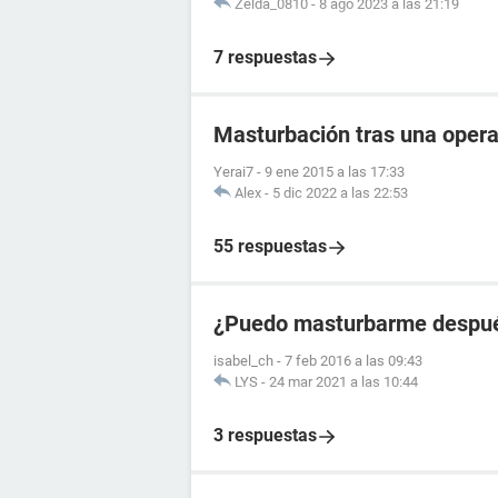
Zelda_0810
-
8 ago 2023 a las 21:19
7 respuestas
Masturbación tras una oper
Yerai7
-
9 ene 2015 a las 17:33
Alex
-
5 dic 2022 a las 22:53
55 respuestas
¿Puedo masturbarme después
isabel_ch
-
7 feb 2016 a las 09:43
LYS
-
24 mar 2021 a las 10:44
3 respuestas