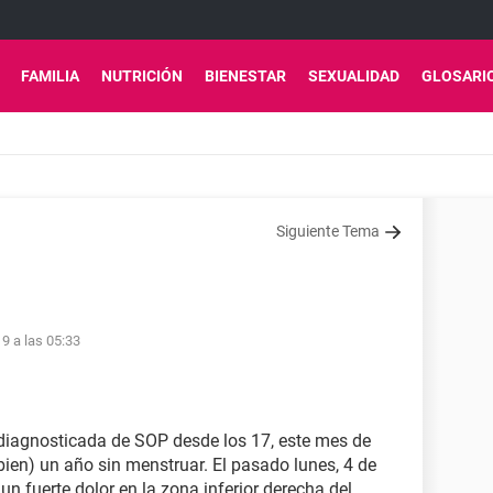
FAMILIA
NUTRICIÓN
BIENESTAR
SEXUALIDAD
GLOSARI
Siguiente Tema
9 a las 05:33
 diagnosticada de SOP desde los 17, este mes de
 bien) un año sin menstruar. El pasado lunes, 4 de
n fuerte dolor en la zona inferior derecha del