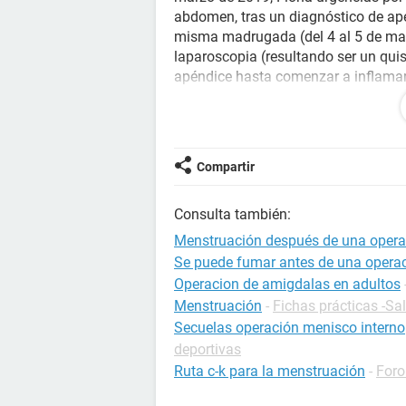
abdomen, tras un diagnóstico de apen
misma madrugada (del 4 al 5 de mar
laparoscopia (resultando ser un qui
apéndice hasta comenzar a inflamar é
zona del quiste roto, quitar el apénd
recuperación favorable en el hospital
El post operatorio lo llevó bien, si
Compartir
reposo. La cuestión es que el día 7 
fijado cuando voy al baño que manc
Consulta también:
que era en la orina pero hace un rato
sensación en los labios vaginales, m
Menstruación después de una operac
Se puede fumar antes de una opera
Mi pregunta es, ¿puede ser la menstr
Operacion de amigdalas en adultos
cirugía vuelva a su estado normal?,
Menstruación
-
Fichas prácticas -Sa
y deba ir al hospital de nuevo?.
Secuelas operación menisco interno
deportivas
Gracias.
Ruta c-k para la menstruación
-
Foro