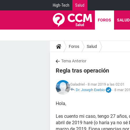
High-Tech
Salud
FOROS
SALUD
Foros
Salud
Tema Anterior
Regla tras operación
Galadriel
- 8 mar 2019 a las 02:01
Dr. Joseph Exebio
-
8 mar 201
Hola,
Les cuento mi caso, tengo 27 años,
abril de 2019 haré (o haría ya no sé
marzo de 2019, Fiona urgencias por u