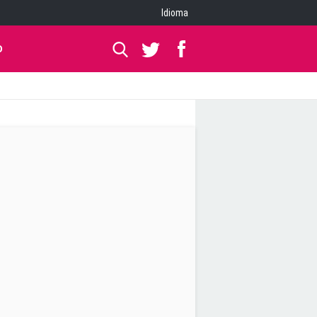
Idioma
O