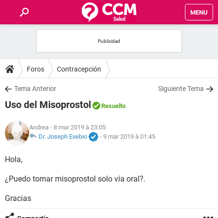
MENU
INICIO
FORUMS
Foros
Contracepción
SALUD
Tema Anterior
Siguiente Tema
Uso del Misoprostol
Resuelto
FAMILIA
Andrea
- 8 mar 2019 à 23:05
NUTRICIÓN
Dr. Joseph Exebio
-
9 mar 2019 à 01:45
Hola,
BIENESTAR
¿Puedo tomar misoprostol solo vía oral?.
SEXUALIDAD
Gracias
GLOSARIO