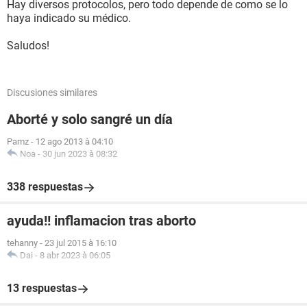
Hay diversos protocolos, pero todo depende de como se lo
haya indicado su médico.
Saludos!
Discusiones similares
Aborté y solo sangré un día
Pamz
-
12 ago 2013 à 04:10
Noa
-
30 jun 2023 à 08:32
338 respuestas
ayuda!! inflamacion tras aborto
tehanny
-
23 jul 2015 à 16:10
Dai
-
8 abr 2023 à 06:05
13 respuestas