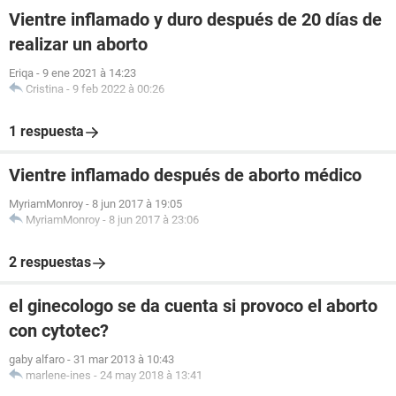
Vientre inflamado y duro después de 20 días de
realizar un aborto
Eriqa
-
9 ene 2021 à 14:23
Cristina
-
9 feb 2022 à 00:26
1 respuesta
Vientre inflamado después de aborto médico
MyriamMonroy
-
8 jun 2017 à 19:05
MyriamMonroy
-
8 jun 2017 à 23:06
2 respuestas
el ginecologo se da cuenta si provoco el aborto
con cytotec?
gaby alfaro
-
31 mar 2013 à 10:43
marlene-ines
-
24 may 2018 à 13:41