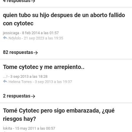
4 respuestas
quien tubo su hijo despues de un aborto fallido
con cytotec
jessicaga
-
8 feb 2014 a las 01:57
Ndylolo
-
21 sep 2023 a las 19:35
82 respuestas
Tome cytotec y me arrepiento..
....!
-
3 sep 2013 a las 18:28
Helena Torres
-
3 sep 2013 a las 19:37
2 respuestas
Tomé Cytotec pero sigo embarazada, ¿qué
riesgos hay?
lokita
-
15 may 2011 a las 00:57