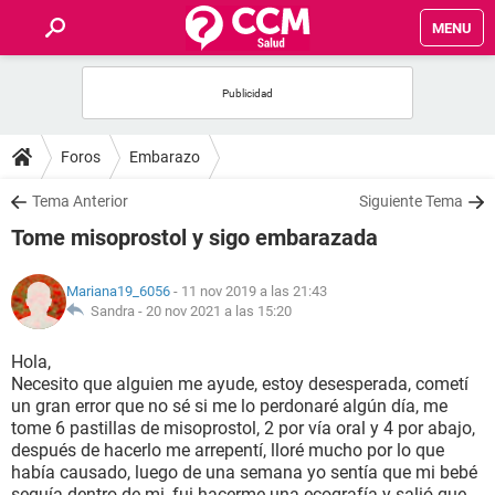
MENU
INICIO
FOROS
Foros
Embarazo
SALUD
Tema Anterior
Siguiente Tema
Tome misoprostol y sigo embarazada
FAMILIA
Mariana19_6056
- 11 nov 2019 a las 21:43
NUTRICIÓN
Sandra -
20 nov 2021 a las 15:20
Hola,
BIENESTAR
Necesito que alguien me ayude, estoy desesperada, cometí
un gran error que no sé si me lo perdonaré algún día, me
SEXUALIDAD
tome 6 pastillas de misoprostol, 2 por vía oral y 4 por abajo,
después de hacerlo me arrepentí, lloré mucho por lo que
había causado, luego de una semana yo sentía que mi bebé
GLOSARIO
seguía dentro de mi, fui hacerme una ecografía y salió que