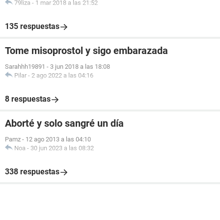
79liza
-
1 mar 2018 a las 21:52
135 respuestas
Tome misoprostol y sigo embarazada
Sarahhh19891
-
3 jun 2018 a las 18:08
Pilar
-
2 ago 2022 a las 04:16
8 respuestas
Aborté y solo sangré un día
Pamz
-
12 ago 2013 a las 04:10
Noa
-
30 jun 2023 a las 08:32
338 respuestas