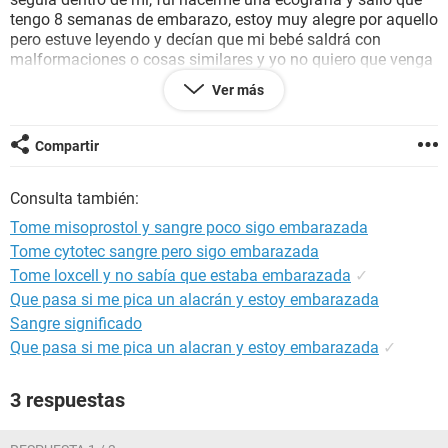
tengo 8 semanas de embarazo, estoy muy alegre por aquello
pero estuve leyendo y decían que mi bebé saldrá con
malformaciones o cosas similares y yo no quiero que venga
al mundo sufrir, la mayoría me dice que me haga una
Ver más
succión pero cuando vi a mi bebé en la ecografía me
enamoré de él, no lo quiero hacer pero no sé cómo llegará al
mundo, alguien me puede ayudar?
Compartir
Consulta también:
Tome misoprostol y sangre poco sigo embarazada
Tome cytotec sangre pero sigo embarazada
Tome loxcell y no sabía que estaba embarazada
✓
Que pasa si me pica un alacrán y estoy embarazada
Sangre significado
Que pasa si me pica un alacran y estoy embarazada
✓
3 respuestas