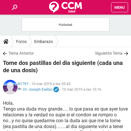
MENU
INICIO
FOROS
Foros
Embarazo
SALUD
Tema Anterior
Siguiente Tema
Tome dos pastillas del dia siguiente (cada una
FAMILIA
de una dosis)
NUTRICIÓN
N1797
- 10 mar 2019 a las 05:43
Dr. Joseph Exebio
-
10 mar 2019 a las 15:16
BIENESTAR
Hola,
Tengo una duda muy grande..... lo que pasa es que ayer tuve
SEXUALIDAD
relaciones y la verdad no supe si el condon se rompio o
no...y no quise quedarme con la duda asi que me la tome
(era pastilla de una dosis)........al dia siguiente volvi a tener
GLOSARIO