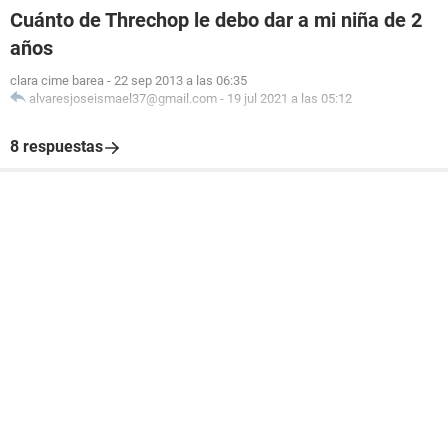
Cuánto de Threchop le debo dar a mi niña de 2
años
clara cime barea
-
22 sep 2013 a las 06:35
alvaresjoseismael37@gmail.com
-
19 jul 2021 a las 05:12
8 respuestas