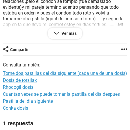
relaciones ,pero el condon se rompio (fue demasiado
evidente)y mi pareja termino adentro pensando que todo
estaba en orden y pues el condon todo roto y volvi a
tomarme otra pstilla (igual de una sola toma)..... y segun la
app en la que llevo mi control estoy en dias fertiles..........MI
DUDA ES SI PUEDO QUEDAR EMBARAZADA POR QUE AYER
Ver más
TOME UNA PASTILLA Y HOY OTRA. gracias ,espero
respuesta.
Compartir
Consulta también:
Tome dos pastillas del dia siguiente (cada una de una dosis)
Dosis de torsilax
Rhodogil dosis
Cuantas veces se puede tomar la pastilla del dia despues
Pastilla del dia siguiente
Conka dosis
1 respuesta