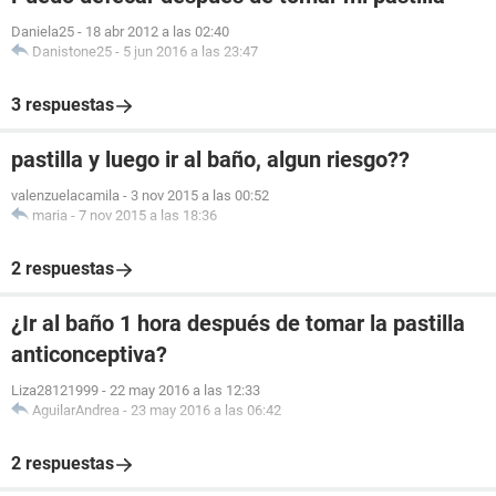
Daniela25
-
18 abr 2012 a las 02:40
Danistone25
-
5 jun 2016 a las 23:47
3 respuestas
pastilla y luego ir al baño, algun riesgo??
valenzuelacamila
-
3 nov 2015 a las 00:52
maria
-
7 nov 2015 a las 18:36
2 respuestas
¿Ir al baño 1 hora después de tomar la pastilla
anticonceptiva?
Liza28121999
-
22 may 2016 a las 12:33
AguilarAndrea
-
23 may 2016 a las 06:42
2 respuestas