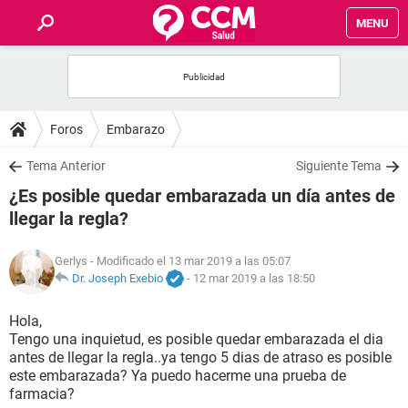
MENU
INICIO
FOROS
Foros
Embarazo
SALUD
Tema Anterior
Siguiente Tema
¿Es posible quedar embarazada un día antes de
FAMILIA
llegar la regla?
NUTRICIÓN
Gerlys
- Modificado el 13 mar 2019 a las 05:07
Dr. Joseph Exebio
-
12 mar 2019 a las 18:50
BIENESTAR
Hola,
Tengo una inquietud, es posible quedar embarazada el dia
SEXUALIDAD
antes de llegar la regla..ya tengo 5 dias de atraso es posible
este embarazada? Ya puedo hacerme una prueba de
farmacia?
GLOSARIO