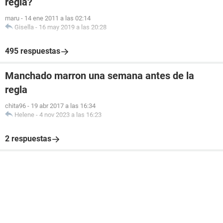
regla?
maru
-
14 ene 2011 a las 02:14
Gisella
-
16 may 2019 a las 20:28
495 respuestas
Manchado marron una semana antes de la
regla
chita96
-
19 abr 2017 a las 16:34
Helene
-
4 nov 2023 a las 16:23
2 respuestas