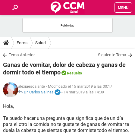
MENU
INICIO
FOROS
Foros
Salud
SALUD
Tema Anterior
Siguiente Tema
Ganas de vomitar, dolor de cabeza y ganas de
FAMILIA
dormir todo el tiempo
Resuelto
NUTRICIÓN
alexiaescalante
- Modificado el 15 mar 2019 a las 00:17
Dr. Carlos Salinas
-
14 mar 2019 a las 14:39
BIENESTAR
Hola,
SEXUALIDAD
Te puedo hacer una pregunta que significa que de un día
para el otro la comida no te guste te de ganas de vomitar te
duela la cabeza que sientas que te dormiste todo el tiempo.
GLOSARIO