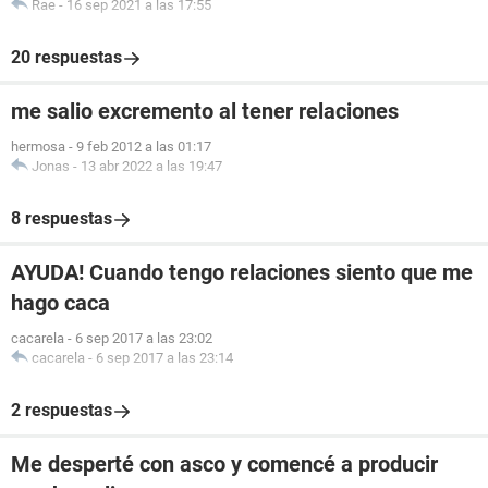
Rae
-
16 sep 2021 a las 17:55
20 respuestas
me salio excremento al tener relaciones
hermosa
-
9 feb 2012 a las 01:17
Jonas
-
13 abr 2022 a las 19:47
8 respuestas
AYUDA! Cuando tengo relaciones siento que me
hago caca
cacarela
-
6 sep 2017 a las 23:02
cacarela
-
6 sep 2017 a las 23:14
2 respuestas
Me desperté con asco y comencé a producir