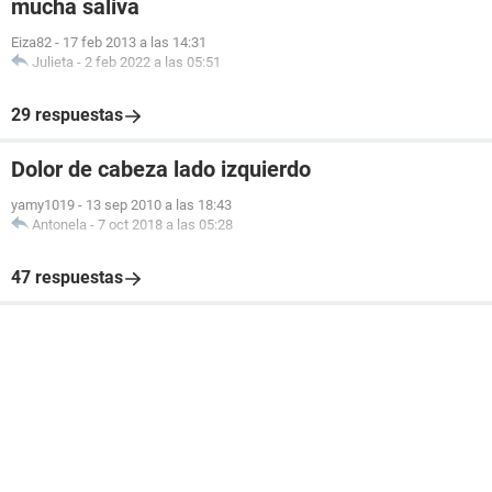
mucha saliva
Eiza82
-
17 feb 2013 a las 14:31
Julieta
-
2 feb 2022 a las 05:51
29 respuestas
Dolor de cabeza lado izquierdo
yamy1019
-
13 sep 2010 a las 18:43
Antonela
-
7 oct 2018 a las 05:28
47 respuestas