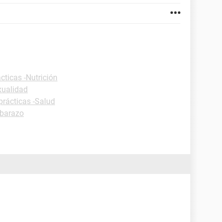
cticas -Nutrición
xualidad
prácticas -Salud
barazo