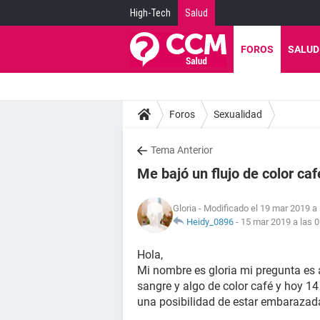
High-Tech
Salud
FOROS
SALUD
Foros
Sexualidad
Tema Anterior
Me bajó un flujo de color caf
Gloria
- Modificado el 19 mar 2019 a 
Heidy_0896
-
15 mar 2019 a las 0
Hola,
Mi nombre es gloria mi pregunta es 
sangre y algo de color café y hoy 14
una posibilidad de estar embarazad