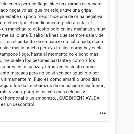
30 de enero pero no llego, hice un examen de sangre
tado negativo asi que me relaje tuve una gripa
 ya estaba un poco mejor hice una de orina negativa
 pero dicen que el medicamento pudo afectar el
o un manchadito cafesito solo en las mañanas y muy
 me salio una T, salio la linea que siempre sale y de
na T, en el pedacito de embarazo no salio nada, dicen
 hice mal la prueba pero yo lo hice como hay decia,
y tampoco llego, hasta el momento no e echo mas
, me duelen los pezones bastante y como a los
alambres en mi panza y otras veces siento como
iento mareada pero no se si sea por aquello o por
 ultimamente mi flujo es como amarillo unos dias
aseguro los dos embarazos de mi cuñada y asi fueron,
embarazada, por que me veo mas delgada y
trol hormonal o un embarazo, ¿QUE DICEN? AYUDA,
 es un descontrol.