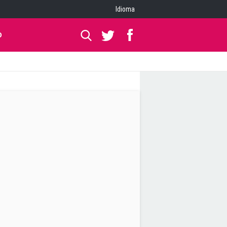
Idioma
O