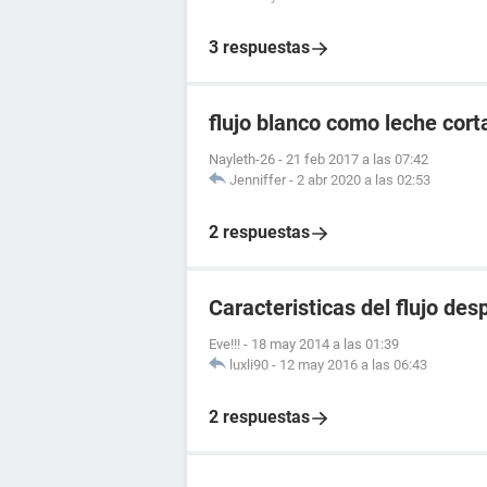
3 respuestas
flujo blanco como leche cort
Nayleth-26
-
21 feb 2017 a las 07:42
Jenniffer
-
2 abr 2020 a las 02:53
2 respuestas
Caracteristicas del flujo de
Eve!!!
-
18 may 2014 a las 01:39
luxli90
-
12 may 2016 a las 06:43
2 respuestas