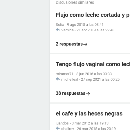
Discusiones similares
Flujo como leche cortada y 
Sofia
-
9 ago 2018 a las 03:41
Vernica
-
21 abr 2019 a las 22:48
2 respuestas
Tengo flujo vaginal como lec
miramar71
-
8 jun 2016 a las 00:33
michelleal
-
27 sep 2021 a las 00:25
38 respuestas
el cafe y las heces negras
juandos
-
3 mar 2012 a las 19:13
shalirey
-
26 mar 2018 a las 20:19