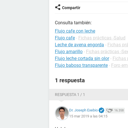
Compartir
Consulta también:
Flujo cafe con leche
Flujo cafe
-
Fichas prácticas -Salud
Leche de avena engorda
-
Fichas prá
Flujo amarillo
-
Fichas prácticas -Se
Flujo leche cortada sin olor
-
Fichas 
Flujo baboso transparente
-
Foro em
1 respuesta
RESPUESTA 1 / 1
Dr. Joseph Exebio
16.358
15 mar 2019 a las 04:15