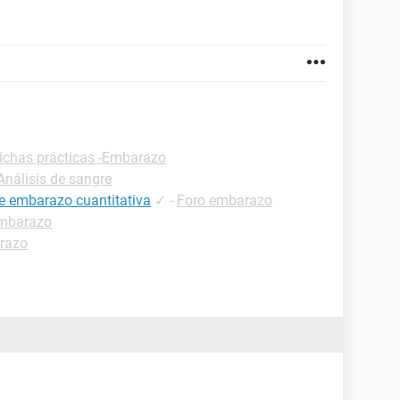
ichas prácticas -Embarazo
Análisis de sangre
de embarazo cuantitativa
✓
-
Foro embarazo
embarazo
razo