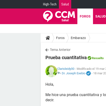
High-Tech
Salud
FOROS
SALUD
Foros
Embarazo
Tema Anterior
Prueba cuantitativa
Resuelto
Clarisleidy00
- Modificado el 19 mar 
Dr. Joseph Exebio
-
18 mar 20
Hola,
Me hice una prueba cuantitativa y l
decir.