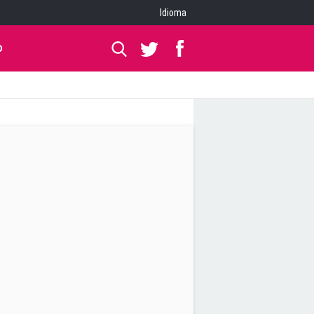
Idioma
O