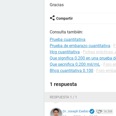
Gracias
Compartir
Consulta también:
Prueba cuantitativa
Prueba de embarazo cuantitativa
-
F
Hcg cuantitativa
-
Fichas prácticas -
Que significa 0.200 en una prueba 
Que secnifica 0.200 mil/mL
-
Foro 
Bhcg cuantitativa 0.100
-
Foro emba
1 respuesta
RESPUESTA 1 / 1
Dr. Joseph Exebio
16.358