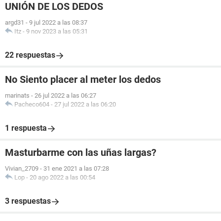
UNIÓN DE LOS DEDOS
argd31
-
9 jul 2022 a las 08:37
Itz
-
9 nov 2023 a las 05:31
22 respuestas
No Siento placer al meter los dedos
marinats
-
26 jul 2022 a las 06:27
Pacheco604
-
27 jul 2022 a las 06:20
1 respuesta
Masturbarme con las uñas largas?
Vivian_2709
-
31 ene 2021 a las 07:28
Lop
-
20 ago 2022 a las 00:54
3 respuestas