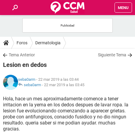
MENU
INICIO
FOROS
Foros
Dermatologia
SALUD
Tema Anterior
Siguiente Tema
Lesion en dedos
FAMILIA
seba0arm
- 22 mar 2019 a las 03:44
NUTRICIÓN
seba0arm
-
22 mar 2019 a las 03:45
Hola, hace un mes aproximadamente comence a tener
BIENESTAR
irritacion en la yema en los dedos despues de lavar ropa. la
lesion fue evolucionando comenzando a aparecer grietas.
SEXUALIDAD
probe con antifungicos, conacido fusidico y no dio ningun
resultado. queria saber si me podian ayudar. muchas
gracias.
GLOSARIO