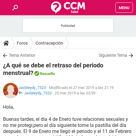
MENU
INICIO
FOROS
Foros
Contracepción
SALUD
Tema Anterior
Siguiente Tema
¿A qué se debe el retraso del periodo
FAMILIA
menstrual?
Resuelto
NUTRICIÓN
Jasbleydy_7323
- Modificado el 27 mar 2019 a las 21:19
Jasbleydy_7323
-
25 mar 2019 a las 23:59
BIENESTAR
Hola,
SEXUALIDAD
Buenas tardes, el día 4 de Enero tuve relaciones sexuales y
no me protegi,pero al día siguiente tome la pastilla del día
después. El 9 de Enero me llegó el periodo y el 11 de Febrero
GLOSARIO