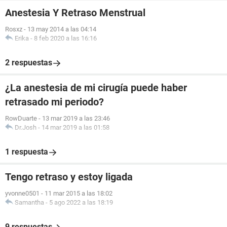
Anestesia Y Retraso Menstrual
Rosxz
-
13 may 2014 a las 04:14
Erika
-
8 feb 2020 a las 16:16
2 respuestas
¿La anestesia de mi cirugía puede haber
retrasado mi periodo?
RowDuarte
-
13 mar 2019 a las 23:46
Dr.Josh
-
14 mar 2019 a las 01:58
1 respuesta
Tengo retraso y estoy ligada
yvonne0501
-
11 mar 2015 a las 18:02
Samantha
-
5 ago 2022 a las 18:19
9 respuestas