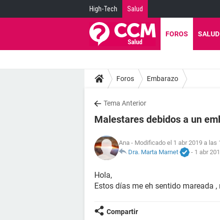
High-Tech
Salud
FOROS
SALUD
Foros
Embarazo
Tema Anterior
Malestares debidos a un em
Ana
- Modificado el 1 abr 2019 a las
Dra. Marta Marnet
-
1 abr 201
Hola,
Estos días me eh sentido mareada , 
Compartir