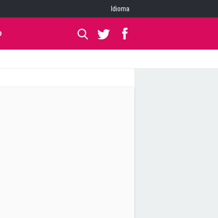
Idioma
O