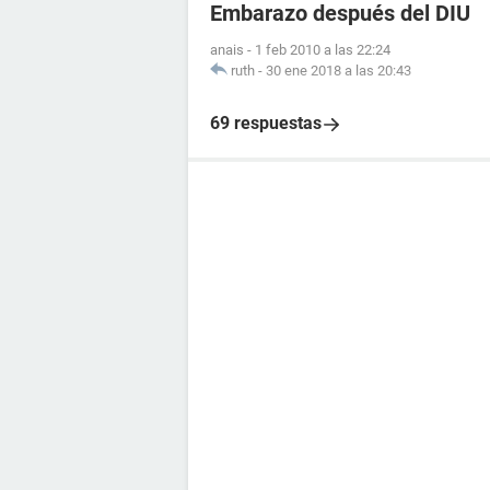
Embarazo después del DIU
anais
-
1 feb 2010 a las 22:24
ruth
-
30 ene 2018 a las 20:43
69 respuestas