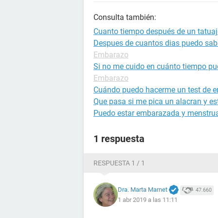
Consulta también:
Cuanto tiempo después de un tatu
Despues de cuantos dias puedo sab
Embarazo
Si no me cuido en cuánto tiempo p
Embarazo
Cuándo puedo hacerme un test de 
Que pasa si me pica un alacran y 
Puedo estar embarazada y menstru
1 respuesta
RESPUESTA 1 / 1
Dra. Marta Marnet
47.660
1 abr 2019 a las 11:11