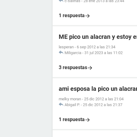
c-salinas
-
28 ene 2013 a las 23:44
1 respuesta
ME pico un alacran y estoy
lesperan
-
6 sep 2012 a las 21:34
Miligarcia
-
31 jul 2023 a las 11:02
3 respuestas
ami esposa la pico un alacr
melky moran
-
25 dic 2012 a las 21:04
Abigail P.
-
25 dic 2012 a las 21:37
1 respuesta