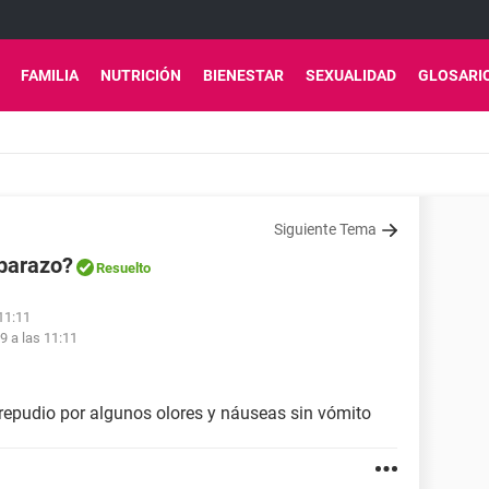
FAMILIA
NUTRICIÓN
BIENESTAR
SEXUALIDAD
GLOSARI
Siguiente Tema
barazo?
Resuelto
 11:11
9 a las 11:11
repudio por algunos olores y náuseas sin vómito