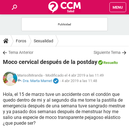
MENU
INICIO
FOROS
Foros
Sexualidad
SALUD
Tema Anterior
Siguiente Tema
Moco cervical después de la postday
Resuelto
FAMILIA
MarisolMiranda
- Modificado el 4 abr 2019 a las 11:49
NUTRICIÓN
Dra. Marta Marnet
-
4 abr 2019 a las 11:48
Hola, el 15 de marzo tuve un accidente con el condón que
BIENESTAR
quedo dentro de mi y al segundo día me tome la pastilla de
emergencia después de una semana tuve sangrado mestrue
SEXUALIDAD
y ya pasado dos semanas después de menstruar hoy me
salio una especie de moco transparente pejagoso elástico
¿que puede ser?
GLOSARIO