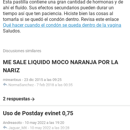
Esta pastilla contiene una gran cantidad de hormonas y de
ahí el fluído. Sus efectos secundarios pueden durar un
tiempo así que ten paciencia. Hiciste bien las cosas al
tomarla si se quedó el condón dentro. Revisa este enlace
Qué hacer cuando el condón se queda dentro de la vagina
Saludos.
Discusiones similares
ME SALE LIQUIDO MOCO NARANJA POR LA
NARIZ
mireantxus
-
23 dic 2015 a las 09:25
NormaSanchez
-
7 feb 2018 a las 00:35
2 respuestas
Uso de Postday evinet 0,75
Andreasoto
-
10 may 2022 a las 19:20
Jaguar_MX
-
10 may 2022 a las 20:28