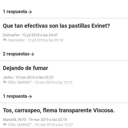
1 respuesta
Que tan efectivas son las pastillas Evinet?
Deimarfer
-
12 jul 2018 a las 04:47
Deimarfer
-
12 jul 2018 a las 05:18
2 respuestas
Dejando de fumar
Javhu
-
10 nov 2019 a las 02:25
DRA. MARNET
-
10 nov 2019 a las 12:12
1 respuesta
Tos, carraspeo, flema transparente Viscosa.
Maria08_9670
-
19 mar 2019 a las 02:18
DRA. MARNET
-
19 mar 2019 a las 12:57